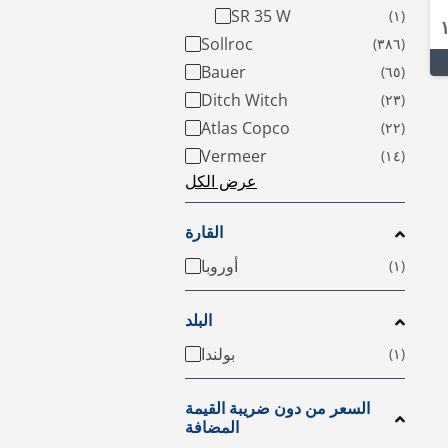
SR 35 W
Sollroc
Bauer
Ditch Witch
Atlas Copco
Vermeer
عرض الكل
القارة
أوروبا
البلد
بولندا
السعر من دون ضريبة القيمة
المضافة