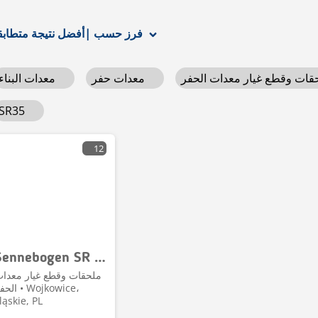
أفضل نتيجة متطابقة
فرز حسب
|
معدات حفر
معدات البناء
SR35
12
Sennebogen SR 35 W USED HYDRAULIC PARTS VALVE COMPLET
ملحقات وقطع غيار معدا
الحفر • kowice
ląskie, PL