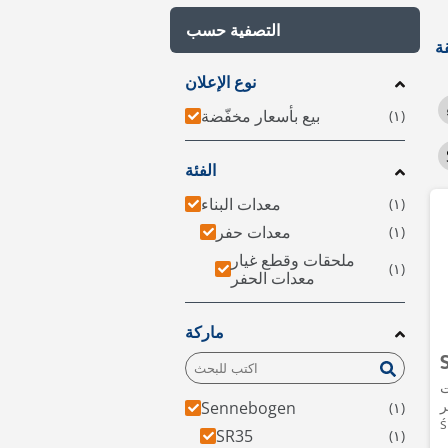
التصفية حسب
نوع الإعلان
بيع بأسعار مخفّضة
الفئة
معدات البناء
معدات حفر
ملحقات وقطع غيار
معدات الحفر
ماركة
ت
Woj،
Sennebogen
ś
SR35