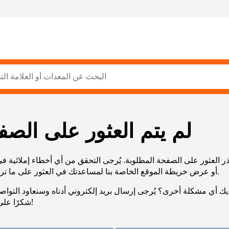
لم يتم العثور على الصف
ر العثور على الصفحة المطلوبة. يُرجى التحقق من أي أخطاء إملائية ف
URL، أو عرض خريطة الموقع الخاصة بنا لمساعدتك في العثور على ما تريد.
يك أي مشكلة أخرى؟ يُرجى إرسال بريد إلكتروني أدناه وسنعاود التوا
شكرًا على صبرك!