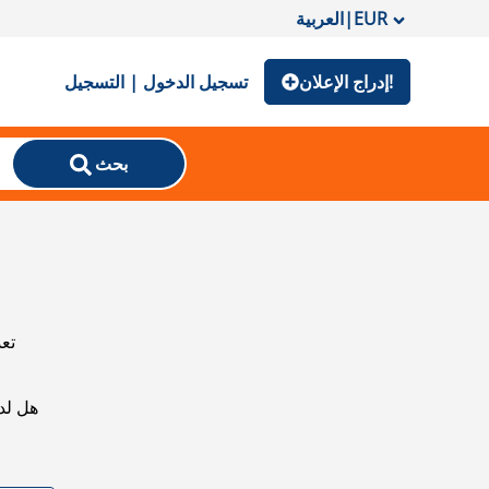
EUR
|
العربية
إدراج الإعلان!
تسجيل الدخول | التسجيل
بحث
تعذ
هل لد