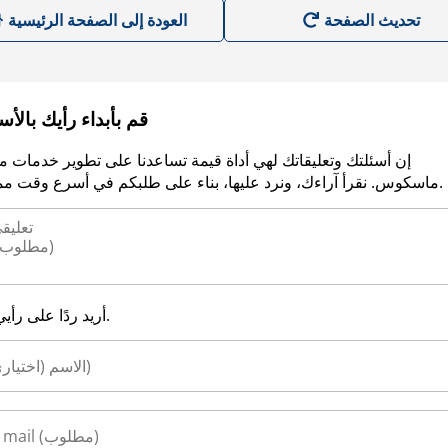
العودة إلى الصفحة الرئيسية
قم بأبداء رأيك بالأ
إن أسئلتك وتعليقاتك لهي أداة قيمة تساعدنا على تطوير خدمات م
ماسكوس. نقرأ آراءك، ونرد عليها، بناء على طلبكم في أسرع وقت ممكن.
أريد ردًا على رأيي.