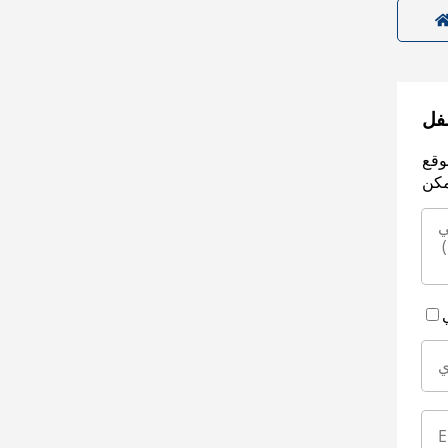
سفل
وقع