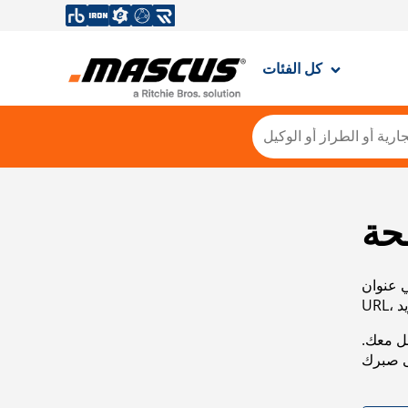
كل الفئات
حة
ي عنوان
صل معك.