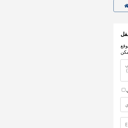
سفل
وقع