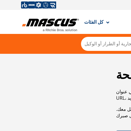
كل الفئات
حة
ي عنوان
صل معك.