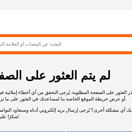
لم يتم العثور على الصف
ر العثور على الصفحة المطلوبة. يُرجى التحقق من أي أخطاء إملائية ف
URL، أو عرض خريطة الموقع الخاصة بنا لمساعدتك في العثور على ما تريد.
يك أي مشكلة أخرى؟ يُرجى إرسال بريد إلكتروني أدناه وسنعاود التوا
شكرًا على صبرك!