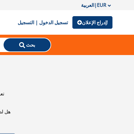
EUR
|
العربية
إدراج الإعلان!
تسجيل الدخول | التسجيل
بحث
تعذ
هل لد