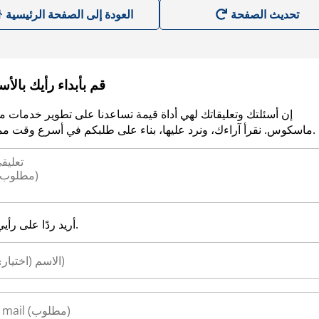
العودة إلى الصفحة الرئيسية
قم بأبداء رأيك بالأ
إن أسئلتك وتعليقاتك لهي أداة قيمة تساعدنا على تطوير خدمات م
ماسكوس. نقرأ آراءك، ونرد عليها، بناء على طلبكم في أسرع وقت ممكن.
أريد ردًا على رأيي.