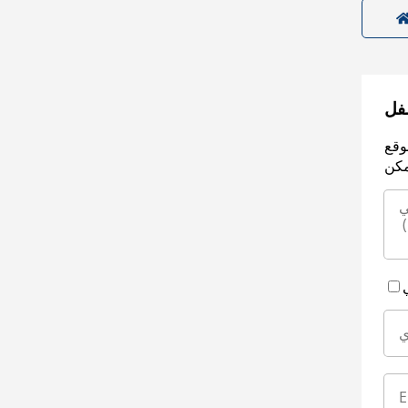
سفل
وقع