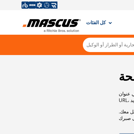
كل الفئات
حة
ي عنوان
صل معك.