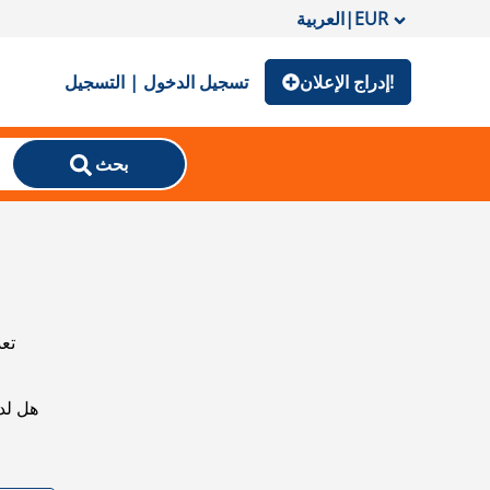
EUR
|
العربية
إدراج الإعلان!
تسجيل الدخول | التسجيل
بحث
تعذ
هل لد