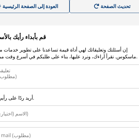
العودة إلى الصفحة الرئيسية
قم بأبداء رأيك بالأ
إن أسئلتك وتعليقاتك لهي أداة قيمة تساعدنا على تطوير خدمات م
ماسكوس. نقرأ آراءك، ونرد عليها، بناء على طلبكم في أسرع وقت ممكن.
أريد ردًا على رأيي.