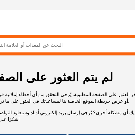
لم يتم العثور على الصف
ر العثور على الصفحة المطلوبة. يُرجى التحقق من أي أخطاء إملائية ف
URL، أو عرض خريطة الموقع الخاصة بنا لمساعدتك في العثور على ما تريد.
يك أي مشكلة أخرى؟ يُرجى إرسال بريد إلكتروني أدناه وسنعاود التوا
شكرًا على صبرك!