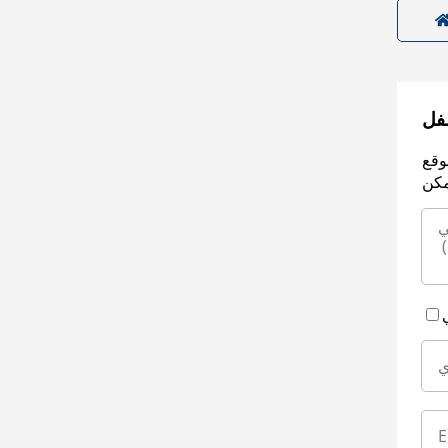
سفل
وقع