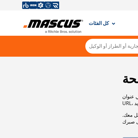
كل الفئات
حة
ي عنوان
صل معك.