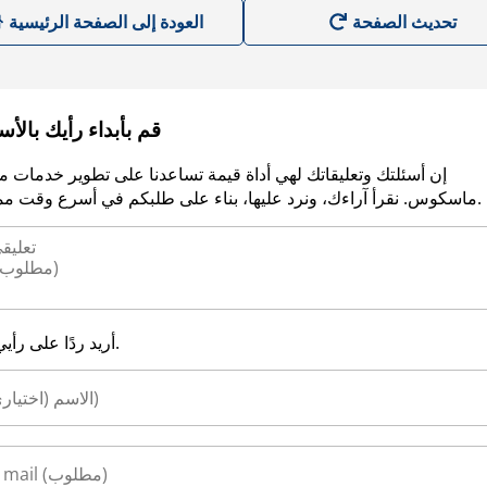
العودة إلى الصفحة الرئيسية
قم بأبداء رأيك بالأ
إن أسئلتك وتعليقاتك لهي أداة قيمة تساعدنا على تطوير خدمات م
ماسكوس. نقرأ آراءك، ونرد عليها، بناء على طلبكم في أسرع وقت ممكن.
أريد ردًا على رأيي.