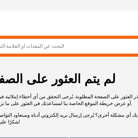
لم يتم العثور على الصف
ر العثور على الصفحة المطلوبة. يُرجى التحقق من أي أخطاء إملائية ف
URL، أو عرض خريطة الموقع الخاصة بنا لمساعدتك في العثور على ما تريد.
يك أي مشكلة أخرى؟ يُرجى إرسال بريد إلكتروني أدناه وسنعاود التوا
شكرًا على صبرك!