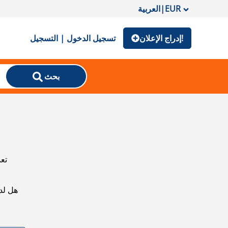
EUR
|
العربية
إدراج الإعلان!
تسجيل الدخول | التسجيل
بحث
تعذ
هل لد