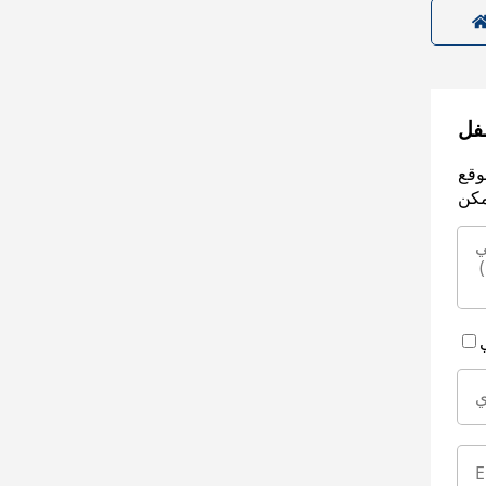
سفل
وقع