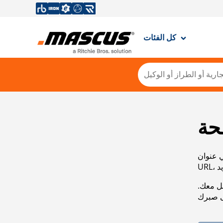
كل الفئات
حة
ي عنوان
صل معك.