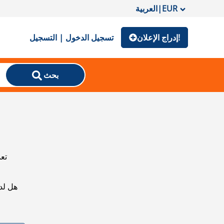
EUR
|
العربية
إدراج الإعلان!
تسجيل الدخول | التسجيل
بحث
تعذ
هل لد