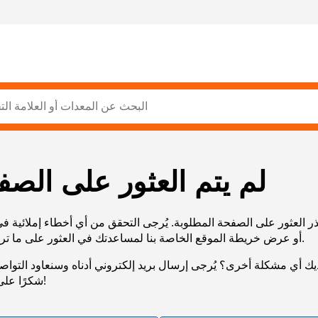
لم يتم العثور على الصف
ر العثور على الصفحة المطلوبة. يُرجى التحقق من أي أخطاء إملائية ف
URL، أو عرض خريطة الموقع الخاصة بنا لمساعدتك في العثور على ما تريد.
يك أي مشكلة أخرى؟ يُرجى إرسال بريد إلكتروني أدناه وسنعاود التوا
شكرًا على صبرك!