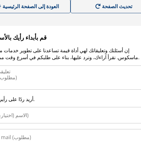
العودة إلى الصفحة الرئيسية
قم بأبداء رأيك بالأ
إن أسئلتك وتعليقاتك لهي أداة قيمة تساعدنا على تطوير خدمات م
ماسكوس. نقرأ آراءك، ونرد عليها، بناء على طلبكم في أسرع وقت ممكن.
أريد ردًا على رأيي.