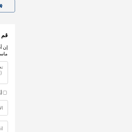
قم ب
إن أ
ماسك
أ