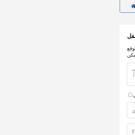
سفل
وقع