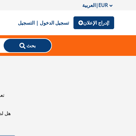
EUR
|
العربية
إدراج الإعلان!
تسجيل الدخول | التسجيل
بحث
تعذ
هل لد