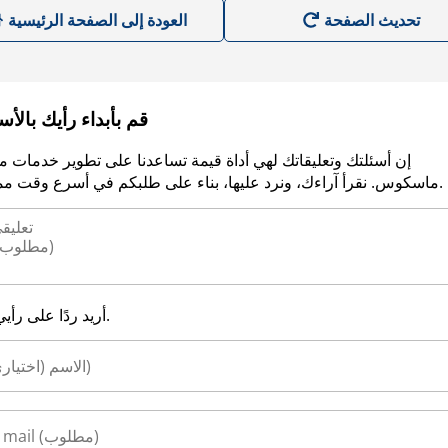
العودة إلى الصفحة الرئيسية
قم بأبداء رأيك بالأ
إن أسئلتك وتعليقاتك لهي أداة قيمة تساعدنا على تطوير خدمات م
ماسكوس. نقرأ آراءك، ونرد عليها، بناء على طلبكم في أسرع وقت ممكن.
أريد ردًا على رأيي.