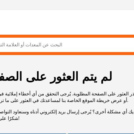
لم يتم العثور على الصف
ر العثور على الصفحة المطلوبة. يُرجى التحقق من أي أخطاء إملائية ف
URL، أو عرض خريطة الموقع الخاصة بنا لمساعدتك في العثور على ما تريد.
يك أي مشكلة أخرى؟ يُرجى إرسال بريد إلكتروني أدناه وسنعاود التوا
شكرًا على صبرك!