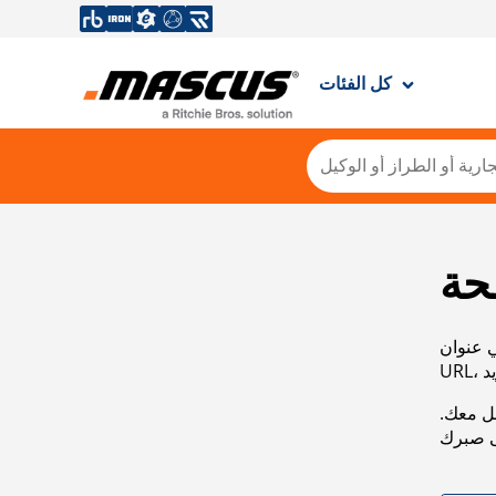
كل الفئات
حة
ي عنوان
صل معك.