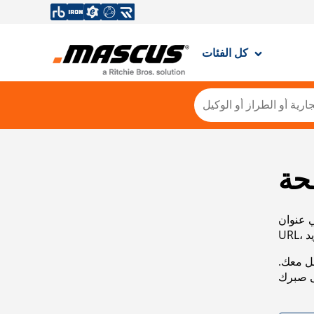
كل الفئات
حة
ي عنوان
صل معك.