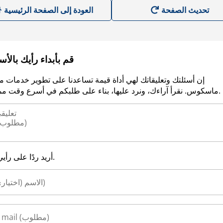
العودة إلى الصفحة الرئيسية
قم بأبداء رأيك بالأ
إن أسئلتك وتعليقاتك لهي أداة قيمة تساعدنا على تطوير خدمات م
ماسكوس. نقرأ آراءك، ونرد عليها، بناء على طلبكم في أسرع وقت ممكن.
أريد ردًا على رأيي.