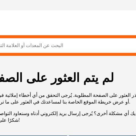
لم يتم العثور على الصف
ر العثور على الصفحة المطلوبة. يُرجى التحقق من أي أخطاء إملائية ف
URL، أو عرض خريطة الموقع الخاصة بنا لمساعدتك في العثور على ما تريد.
يك أي مشكلة أخرى؟ يُرجى إرسال بريد إلكتروني أدناه وسنعاود التوا
شكرًا على صبرك!