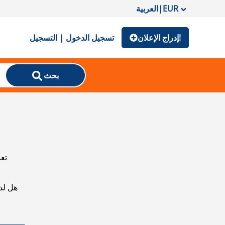
EUR
|
العربية
إدراج الإعلان!
تسجيل الدخول | التسجيل
بحث
تعذ
هل لد