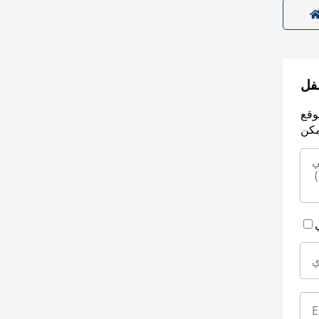
سفل
وقع