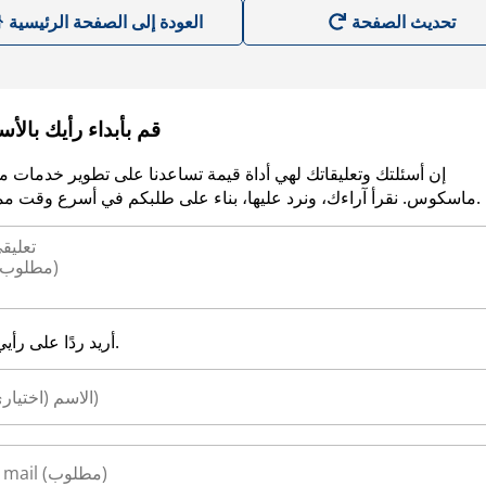
العودة إلى الصفحة الرئيسية
قم بأبداء رأيك بالأ
إن أسئلتك وتعليقاتك لهي أداة قيمة تساعدنا على تطوير خدمات م
ماسكوس. نقرأ آراءك، ونرد عليها، بناء على طلبكم في أسرع وقت ممكن.
أريد ردًا على رأيي.