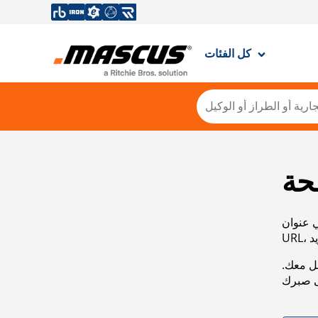
كل الفئات
حة
ي عنوان
صل معك.