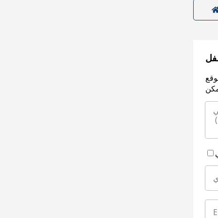
سفل
وقع