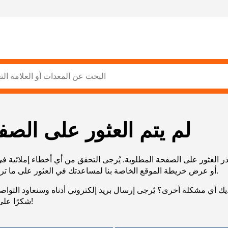
لم يتم العثور على الصف
ر العثور على الصفحة المطلوبة. يُرجى التحقق من أي أخطاء إملائية ف
URL، أو عرض خريطة الموقع الخاصة بنا لمساعدتك في العثور على ما تريد.
يك أي مشكلة أخرى؟ يُرجى إرسال بريد إلكتروني أدناه وسنعاود التوا
شكرًا على صبرك!