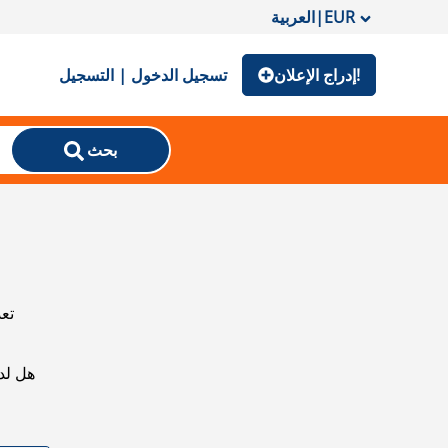
EUR
|
العربية
إدراج الإعلان!
تسجيل الدخول | التسجيل
بحث
تعذ
هل لد