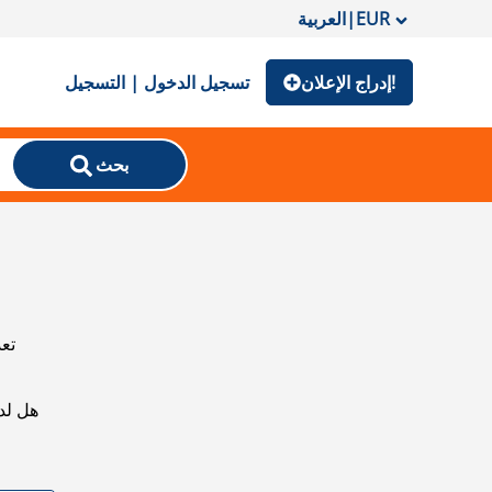
EUR
|
العربية
إدراج الإعلان!
تسجيل الدخول | التسجيل
بحث
تعذ
هل لد