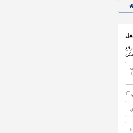
سفل
وقع