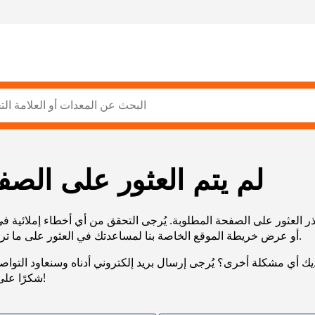
لم يتم العثور على الصف
ر العثور على الصفحة المطلوبة. يُرجى التحقق من أي أخطاء إملائية ف
URL، أو عرض خريطة الموقع الخاصة بنا لمساعدتك في العثور على ما تريد.
يك أي مشكلة أخرى؟ يُرجى إرسال بريد إلكتروني أدناه وسنعاود التوا
شكرًا على صبرك!