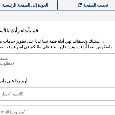
العودة إلى الصفحة الرئيسية
قم بأبداء رأيك بالأ
إن أسئلتك وتعليقاتك لهي أداة قيمة تساعدنا على تطوير خدمات م
ماسكوس. نقرأ آراءك، ونرد عليها، بناء على طلبكم في أسرع وقت ممكن.
أريد ردًا على رأيي.