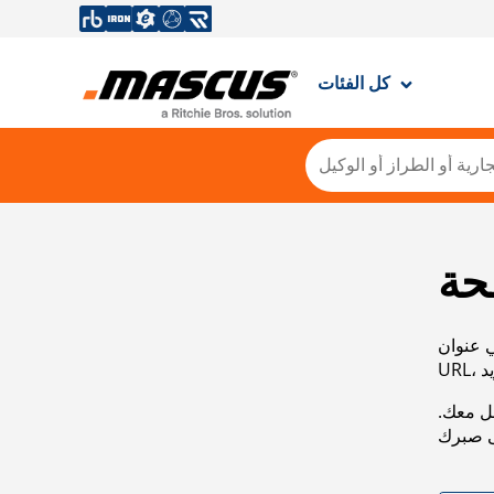
كل الفئات
حة
ي عنوان
صل معك.