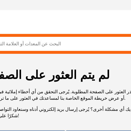
لم يتم العثور على الصف
ر العثور على الصفحة المطلوبة. يُرجى التحقق من أي أخطاء إملائية ف
URL، أو عرض خريطة الموقع الخاصة بنا لمساعدتك في العثور على ما تريد.
يك أي مشكلة أخرى؟ يُرجى إرسال بريد إلكتروني أدناه وسنعاود التوا
شكرًا على صبرك!