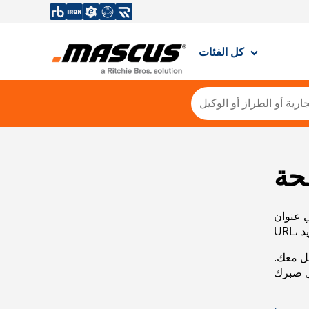
كل الفئات
حة
ي عنوان
صل معك.