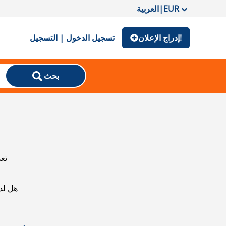
EUR
|
العربية
إدراج الإعلان!
تسجيل الدخول | التسجيل
بحث
تعذ
هل لد