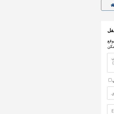
سفل
وقع