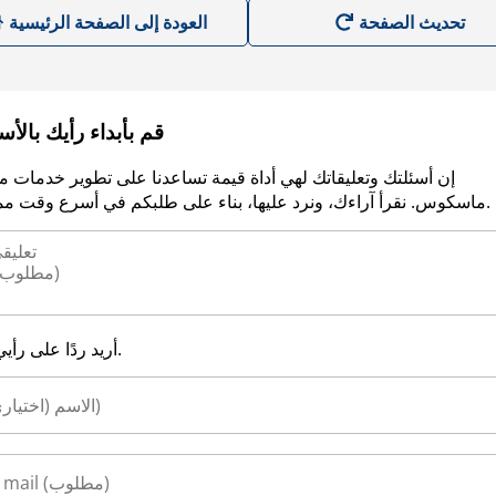
العودة إلى الصفحة الرئيسية
قم بأبداء رأيك بالأ
إن أسئلتك وتعليقاتك لهي أداة قيمة تساعدنا على تطوير خدمات م
ماسكوس. نقرأ آراءك، ونرد عليها، بناء على طلبكم في أسرع وقت ممكن.
أريد ردًا على رأيي.