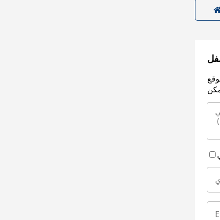
سفل
وقع