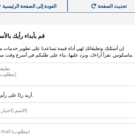
العودة إلى الصفحة الرئيسية
قم بأبداء رأيك بالأ
إن أسئلتك وتعليقاتك لهي أداة قيمة تساعدنا على تطوير خدمات م
ماسكوس. نقرأ آراءك، ونرد عليها، بناء على طلبكم في أسرع وقت ممكن.
أريد ردًا على رأيي.