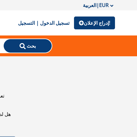
EUR
|
العربية
إدراج الإعلان!
تسجيل الدخول | التسجيل
بحث
تعذ
هل لد