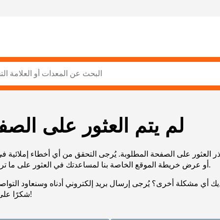
لم يتم العثور على الصف
ر العثور على الصفحة المطلوبة. يُرجى التحقق من أي أخطاء إملائية ف
URL، أو عرض خريطة الموقع الخاصة بنا لمساعدتك في العثور على ما تريد.
يك أي مشكلة أخرى؟ يُرجى إرسال بريد إلكتروني أدناه وسنعاود التوا
شكرًا على صبرك!