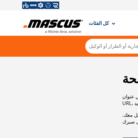
كل الفئات
حة
ي عنوان
صل معك.