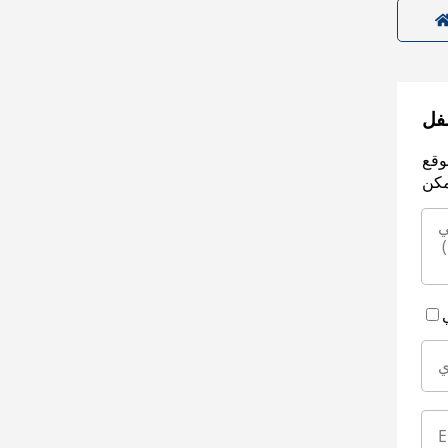
سفل
وقع