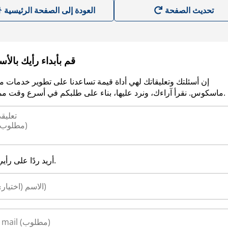
العودة إلى الصفحة الرئيسية
قم بأبداء رأيك بالأ
إن أسئلتك وتعليقاتك لهي أداة قيمة تساعدنا على تطوير خدمات م
ماسكوس. نقرأ آراءك، ونرد عليها، بناء على طلبكم في أسرع وقت ممكن.
أريد ردًا على رأيي.