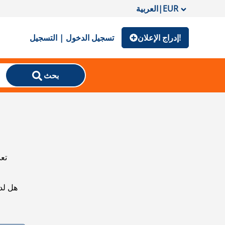
EUR
|
العربية
إدراج الإعلان!
تسجيل الدخول | التسجيل
بحث
تعذ
هل لد