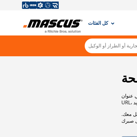
كل الفئات
حة
ي عنوان
صل معك.