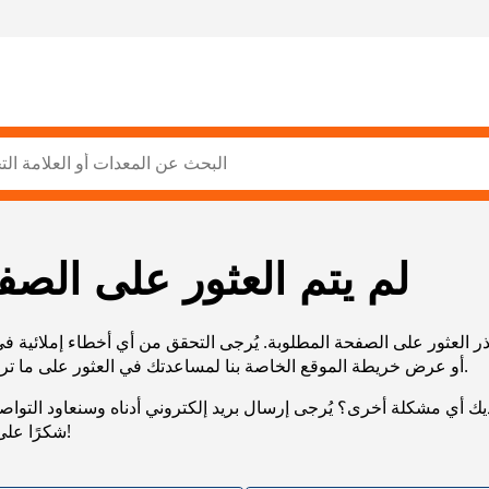
لم يتم العثور على الصف
ر العثور على الصفحة المطلوبة. يُرجى التحقق من أي أخطاء إملائية ف
URL، أو عرض خريطة الموقع الخاصة بنا لمساعدتك في العثور على ما تريد.
يك أي مشكلة أخرى؟ يُرجى إرسال بريد إلكتروني أدناه وسنعاود التوا
شكرًا على صبرك!