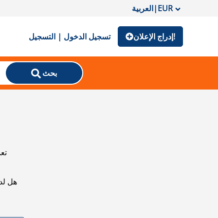
EUR
|
العربية
إدراج الإعلان!
تسجيل الدخول | التسجيل
بحث
تعذ
هل لد