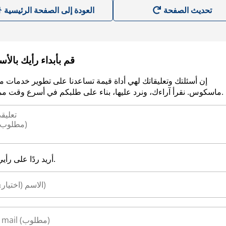
العودة إلى الصفحة الرئيسية
قم بأبداء رأيك بالأ
إن أسئلتك وتعليقاتك لهي أداة قيمة تساعدنا على تطوير خدمات م
ماسكوس. نقرأ آراءك، ونرد عليها، بناء على طلبكم في أسرع وقت ممكن.
أريد ردًا على رأيي.