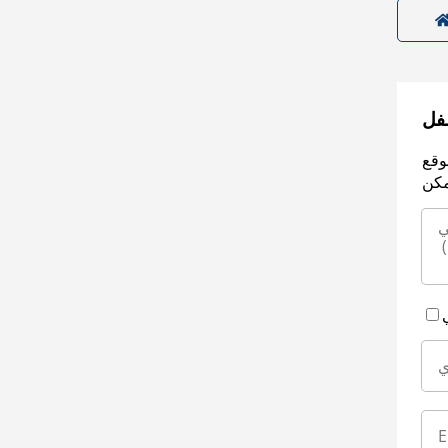
سفل
وقع