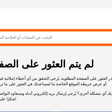
لم يتم العثور على الصف
ر العثور على الصفحة المطلوبة. يُرجى التحقق من أي أخطاء إملائية ف
URL، أو عرض خريطة الموقع الخاصة بنا لمساعدتك في العثور على ما تريد.
يك أي مشكلة أخرى؟ يُرجى إرسال بريد إلكتروني أدناه وسنعاود التوا
شكرًا على صبرك!