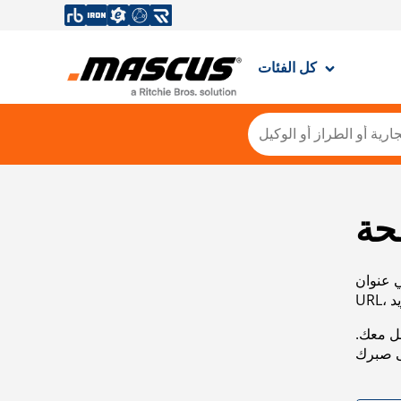
كل الفئات
حة
ي عنوان
صل معك.