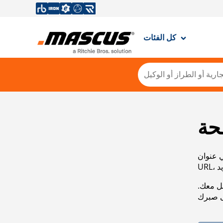
كل الفئات
حة
ي عنوان
صل معك.