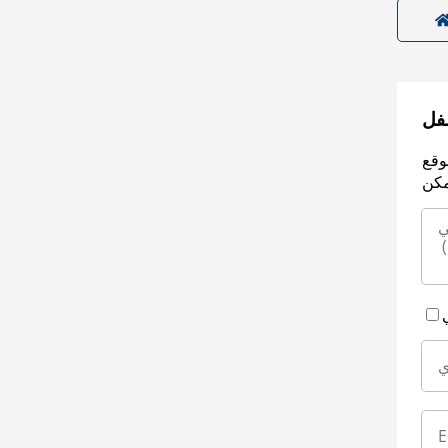
سفل
وقع