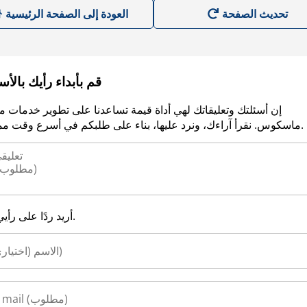
العودة إلى الصفحة الرئيسية
قم بأبداء رأيك بالأ
إن أسئلتك وتعليقاتك لهي أداة قيمة تساعدنا على تطوير خدمات م
ماسكوس. نقرأ آراءك، ونرد عليها، بناء على طلبكم في أسرع وقت ممكن.
أريد ردًا على رأيي.