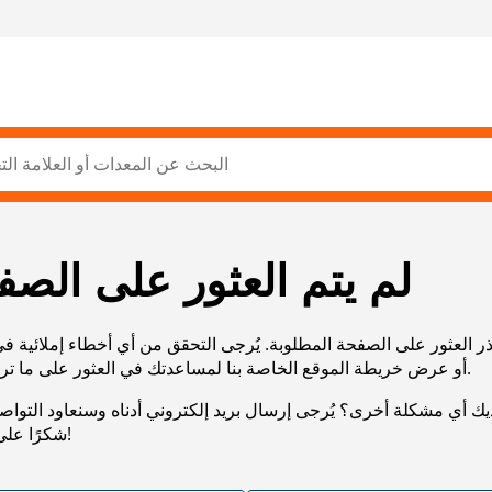
لم يتم العثور على الصف
ر العثور على الصفحة المطلوبة. يُرجى التحقق من أي أخطاء إملائية ف
URL، أو عرض خريطة الموقع الخاصة بنا لمساعدتك في العثور على ما تريد.
يك أي مشكلة أخرى؟ يُرجى إرسال بريد إلكتروني أدناه وسنعاود التوا
شكرًا على صبرك!