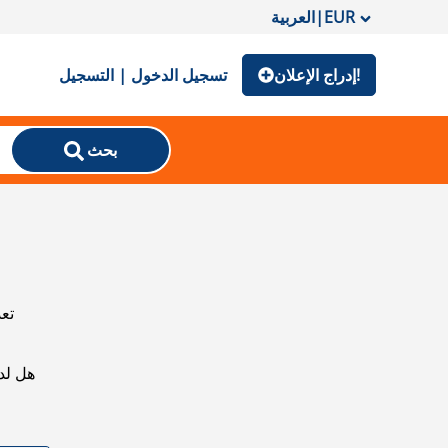
EUR
|
العربية
إدراج الإعلان!
تسجيل الدخول | التسجيل
بحث
تعذ
هل لد