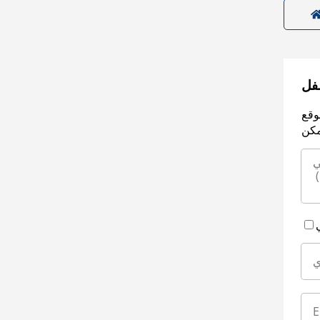
سفل
وقع