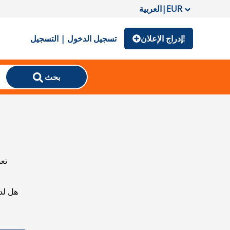
EUR
|
العربية
إدراج الإعلان!
تسجيل الدخول | التسجيل
بحث
تعذ
هل لد