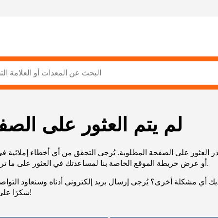
لم يتم العثور على الصف
ر العثور على الصفحة المطلوبة. يُرجى التحقق من أي أخطاء إملائية ف
URL، أو عرض خريطة الموقع الخاصة بنا لمساعدتك في العثور على ما تريد.
يك أي مشكلة أخرى؟ يُرجى إرسال بريد إلكتروني أدناه وسنعاود التوا
شكرًا على صبرك!