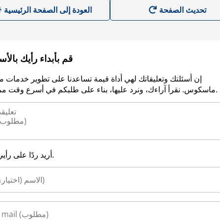
العودة إلى الصفحة الرئيسية
قم بأبداء رأيك بالأ
إن أسئلتك وتعليقاتك لهي أداة قيمة تساعدنا على تطوير خدمات م
ماسكوس. نقرأ آراءك، ونرد عليها، بناء على طلبكم في أسرع وقت ممكن.
أريد ردًا على رأيي.