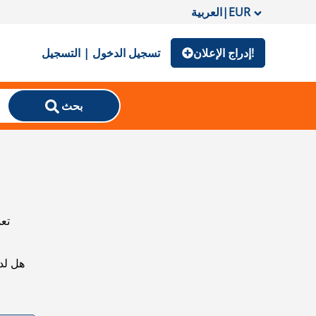
EUR
|
العربية
إدراج الإعلان!
تسجيل الدخول | التسجيل
بحث
تعذ
هل لد