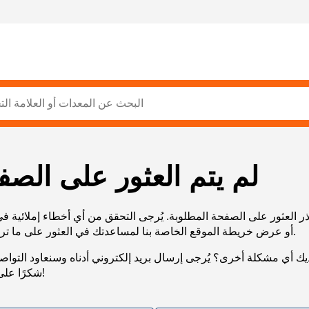
لم يتم العثور على الصف
ر العثور على الصفحة المطلوبة. يُرجى التحقق من أي أخطاء إملائية ف
URL، أو عرض خريطة الموقع الخاصة بنا لمساعدتك في العثور على ما تريد.
يك أي مشكلة أخرى؟ يُرجى إرسال بريد إلكتروني أدناه وسنعاود التوا
شكرًا على صبرك!