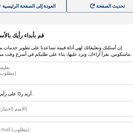
العودة إلى الصفحة الرئيسية
قم بأبداء رأيك بالأ
إن أسئلتك وتعليقاتك لهي أداة قيمة تساعدنا على تطوير خدمات م
ماسكوس. نقرأ آراءك، ونرد عليها، بناء على طلبكم في أسرع وقت ممكن.
أريد ردًا على رأيي.