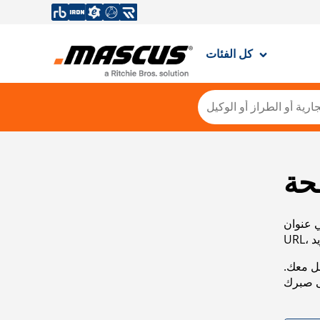
كل الفئات
حة
ي عنوان
صل معك.