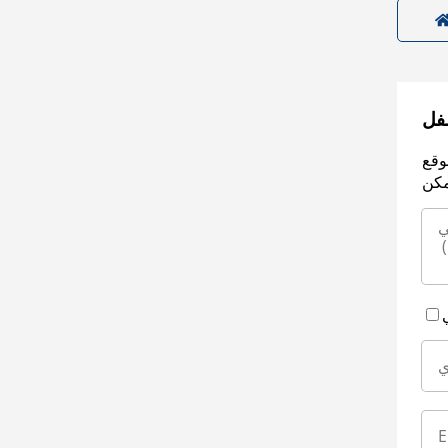
سفل
وقع