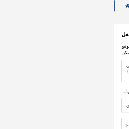
سفل
وقع