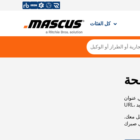
كل الفئات
حة
ي عنوان
صل معك.