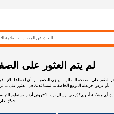
لم يتم العثور على الصف
ر العثور على الصفحة المطلوبة. يُرجى التحقق من أي أخطاء إملائية ف
URL، أو عرض خريطة الموقع الخاصة بنا لمساعدتك في العثور على ما تريد.
يك أي مشكلة أخرى؟ يُرجى إرسال بريد إلكتروني أدناه وسنعاود التوا
شكرًا على صبرك!