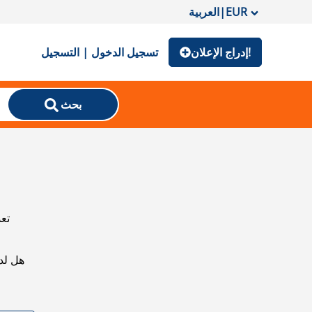
EUR
|
العربية
إدراج الإعلان!
تسجيل الدخول | التسجيل
بحث
تعذ
هل لد