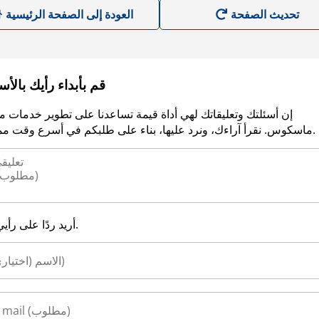
العودة إلى الصفحة الرئيسية
قم بأبداء رأيك بالأ
إن أسئلتك وتعليقاتك لهي أداة قيمة تساعدنا على تطوير خدمات م
ماسكوس. نقرأ آراءك، ونرد عليها، بناء على طلبكم في أسرع وقت ممكن.
أريد ردًا على رأيي.