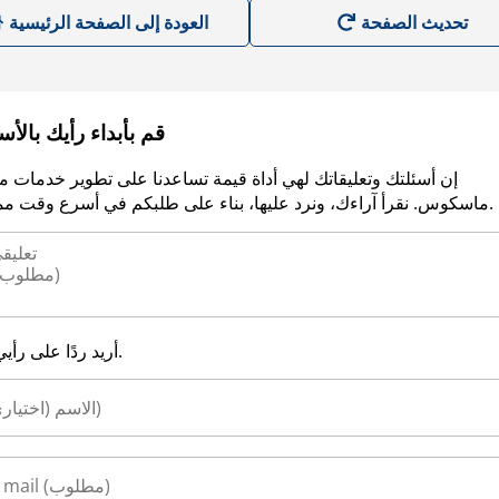
العودة إلى الصفحة الرئيسية
قم بأبداء رأيك بالأ
إن أسئلتك وتعليقاتك لهي أداة قيمة تساعدنا على تطوير خدمات م
ماسكوس. نقرأ آراءك، ونرد عليها، بناء على طلبكم في أسرع وقت ممكن.
أريد ردًا على رأيي.