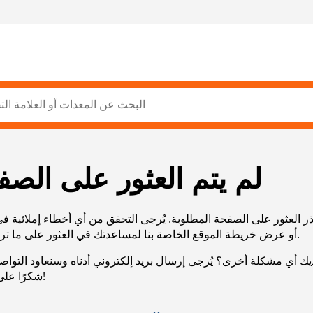
لم يتم العثور على الصف
ر العثور على الصفحة المطلوبة. يُرجى التحقق من أي أخطاء إملائية ف
URL، أو عرض خريطة الموقع الخاصة بنا لمساعدتك في العثور على ما تريد.
يك أي مشكلة أخرى؟ يُرجى إرسال بريد إلكتروني أدناه وسنعاود التوا
شكرًا على صبرك!