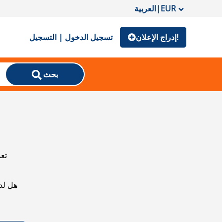
EUR
|
العربية
إدراج الإعلان!
تسجيل الدخول | التسجيل
بحث
تعذ
هل لد