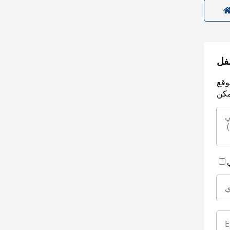
سفل
وقع