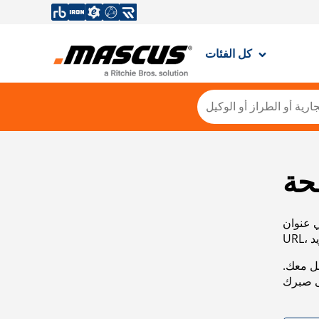
كل الفئات
حة
ي عنوان
صل معك.