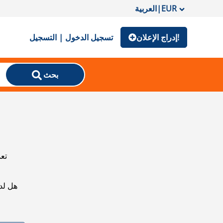
EUR
|
العربية
إدراج الإعلان!
تسجيل الدخول | التسجيل
بحث
تعذ
هل لد