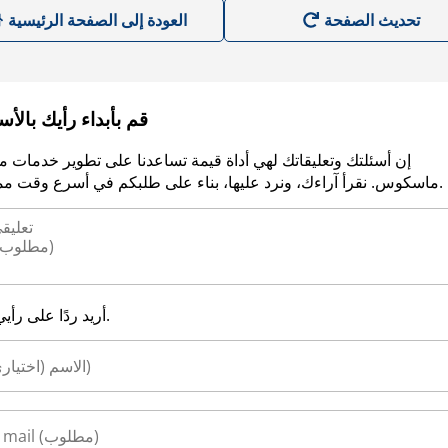
العودة إلى الصفحة الرئيسية
قم بأبداء رأيك بالأ
إن أسئلتك وتعليقاتك لهي أداة قيمة تساعدنا على تطوير خدمات م
ماسكوس. نقرأ آراءك، ونرد عليها، بناء على طلبكم في أسرع وقت ممكن.
أريد ردًا على رأيي.