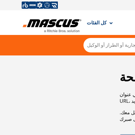
كل الفئات
حة
ي عنوان
صل معك.