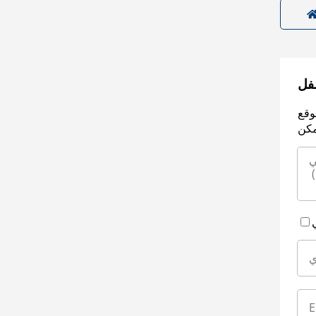
سفل
وقع