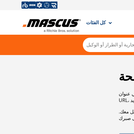
كل الفئات
حة
ي عنوان
صل معك.