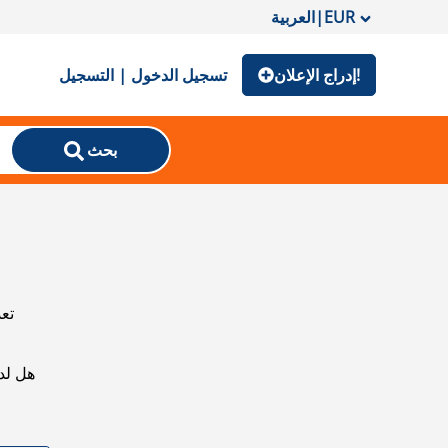
EUR
|
العربية
إدراج الإعلان!
تسجيل الدخول | التسجيل
بحث
تعذ
هل لد