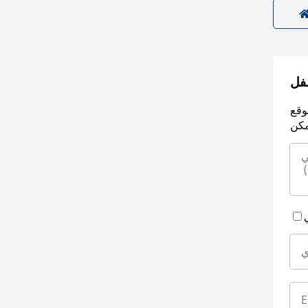
سفل
وقع