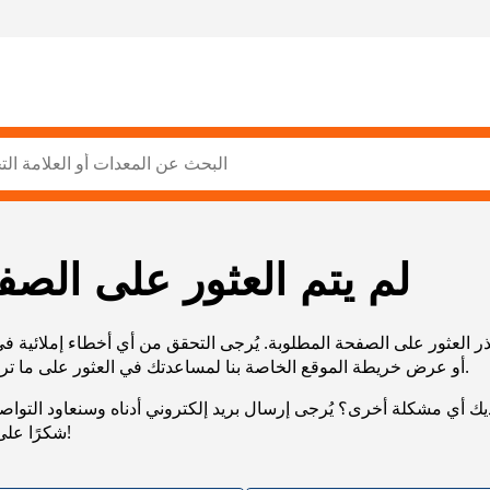
لم يتم العثور على الصف
ر العثور على الصفحة المطلوبة. يُرجى التحقق من أي أخطاء إملائية ف
URL، أو عرض خريطة الموقع الخاصة بنا لمساعدتك في العثور على ما تريد.
يك أي مشكلة أخرى؟ يُرجى إرسال بريد إلكتروني أدناه وسنعاود التوا
شكرًا على صبرك!