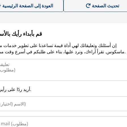
العودة إلى الصفحة الرئيسية
قم بأبداء رأيك بالأ
إن أسئلتك وتعليقاتك لهي أداة قيمة تساعدنا على تطوير خدمات م
ماسكوس. نقرأ آراءك، ونرد عليها، بناء على طلبكم في أسرع وقت ممكن.
أريد ردًا على رأيي.