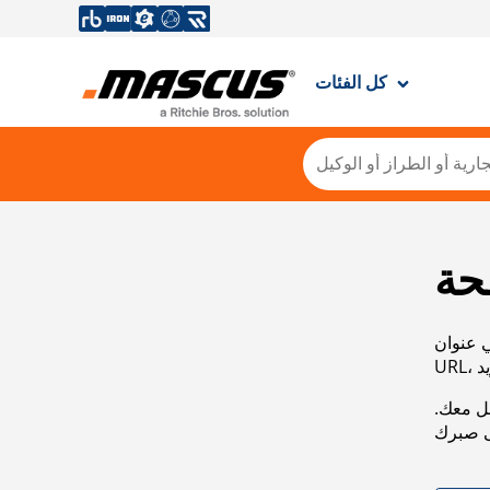
كل الفئات
حة
ي عنوان
صل معك.