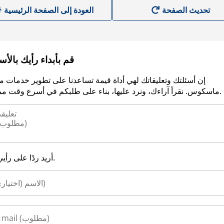
العودة إلى الصفحة الرئيسية
قم بأبداء رأيك بالأ
إن أسئلتك وتعليقاتك لهي أداة قيمة تساعدنا على تطوير خدمات م
ماسكوس. نقرأ آراءك، ونرد عليها، بناء على طلبكم في أسرع وقت ممكن.
أريد ردًا على رأيي.