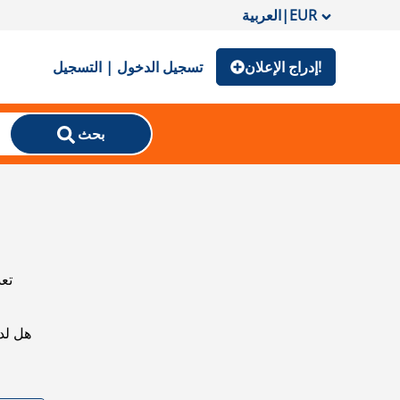
EUR
|
العربية
إدراج الإعلان!
تسجيل الدخول | التسجيل
بحث
تعذ
هل لد