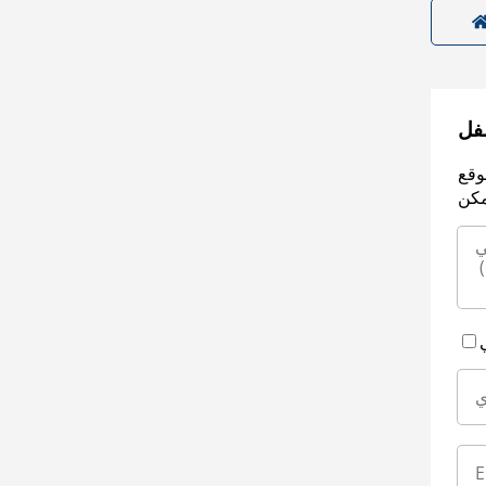
سفل
وقع