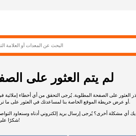
لم يتم العثور على الصف
ر العثور على الصفحة المطلوبة. يُرجى التحقق من أي أخطاء إملائية ف
URL، أو عرض خريطة الموقع الخاصة بنا لمساعدتك في العثور على ما تريد.
يك أي مشكلة أخرى؟ يُرجى إرسال بريد إلكتروني أدناه وسنعاود التوا
شكرًا على صبرك!