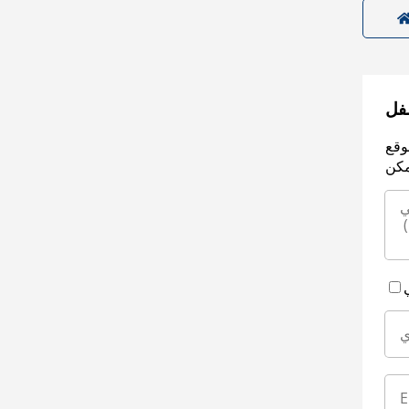
سفل
وقع