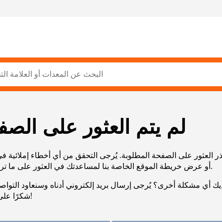
لم يتم العثور على الصف
ر العثور على الصفحة المطلوبة. يُرجى التحقق من أي أخطاء إملائية ف
URL، أو عرض خريطة الموقع الخاصة بنا لمساعدتك في العثور على ما تريد.
يك أي مشكلة أخرى؟ يُرجى إرسال بريد إلكتروني أدناه وسنعاود التوا
شكرًا على صبرك!