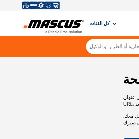
كل الفئات
حة
ي عنوان
صل معك.