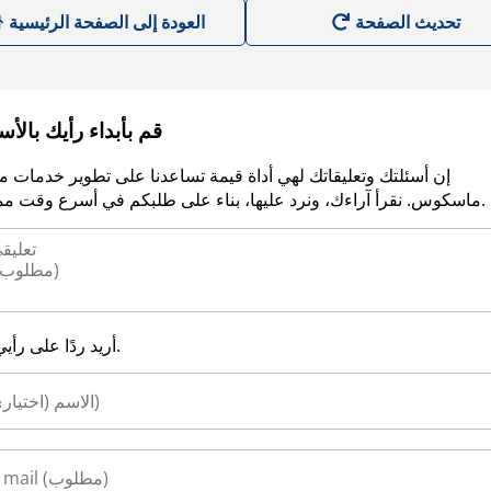
العودة إلى الصفحة الرئيسية
قم بأبداء رأيك بالأ
إن أسئلتك وتعليقاتك لهي أداة قيمة تساعدنا على تطوير خدمات م
ماسكوس. نقرأ آراءك، ونرد عليها، بناء على طلبكم في أسرع وقت ممكن.
أريد ردًا على رأيي.