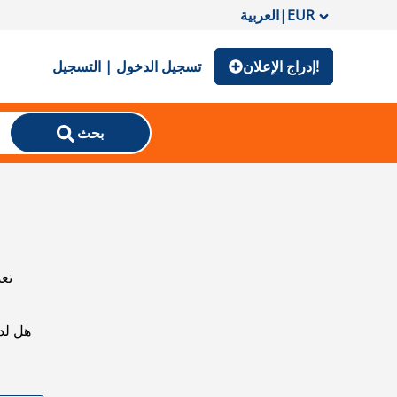
EUR
|
العربية
إدراج الإعلان!
تسجيل الدخول | التسجيل
بحث
تعذ
هل لد