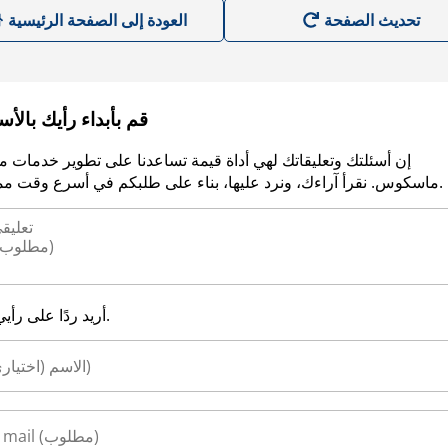
العودة إلى الصفحة الرئيسية
قم بأبداء رأيك بالأ
إن أسئلتك وتعليقاتك لهي أداة قيمة تساعدنا على تطوير خدمات م
ماسكوس. نقرأ آراءك، ونرد عليها، بناء على طلبكم في أسرع وقت ممكن.
أريد ردًا على رأيي.