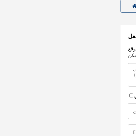
سفل
وقع