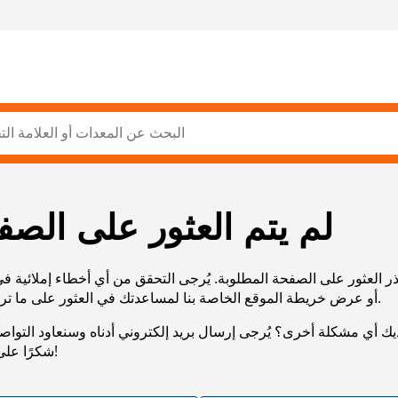
لم يتم العثور على الصف
ر العثور على الصفحة المطلوبة. يُرجى التحقق من أي أخطاء إملائية ف
URL، أو عرض خريطة الموقع الخاصة بنا لمساعدتك في العثور على ما تريد.
يك أي مشكلة أخرى؟ يُرجى إرسال بريد إلكتروني أدناه وسنعاود التوا
شكرًا على صبرك!