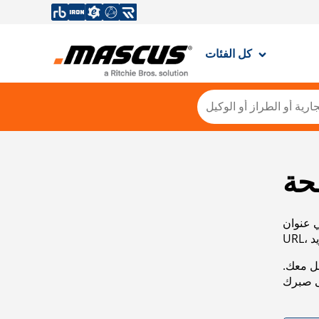
كل الفئات
حة
ي عنوان
صل معك.