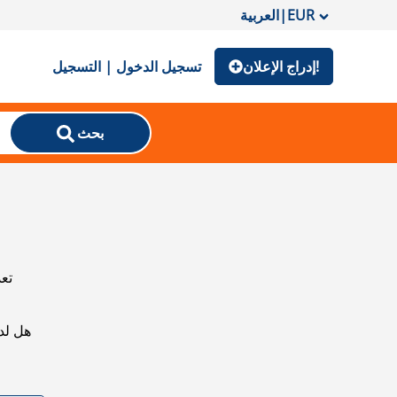
EUR
|
العربية
إدراج الإعلان!
تسجيل الدخول | التسجيل
بحث
تعذ
هل لد