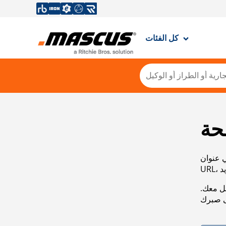
كل الفئات
حة
ي عنوان
صل معك.