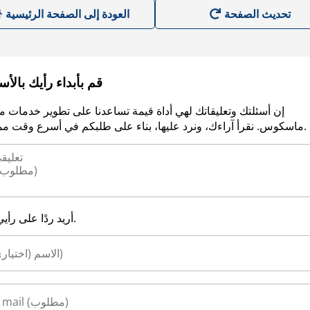
العودة إلى الصفحة الرئيسية
قم بأبداء رأيك بالأ
إن أسئلتك وتعليقاتك لهي أداة قيمة تساعدنا على تطوير خدمات م
ماسكوس. نقرأ آراءك، ونرد عليها، بناء على طلبكم في أسرع وقت ممكن.
أريد ردًا على رأيي.