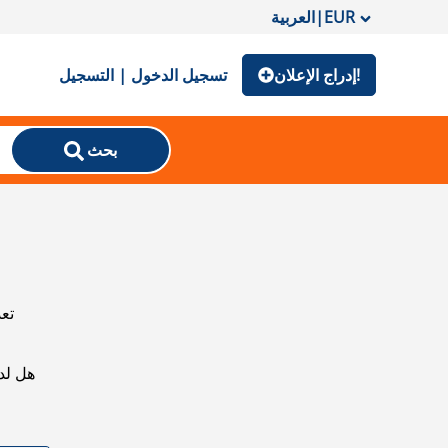
EUR
|
العربية
إدراج الإعلان!
تسجيل الدخول | التسجيل
بحث
تعذ
هل لد