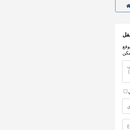
سفل
وقع