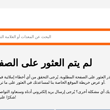
لم يتم العثور على الصف
ر العثور على الصفحة المطلوبة. يُرجى التحقق من أي أخطاء إملائية ف
URL، أو عرض خريطة الموقع الخاصة بنا لمساعدتك في العثور على ما تريد.
يك أي مشكلة أخرى؟ يُرجى إرسال بريد إلكتروني أدناه وسنعاود التوا
شكرًا على صبرك!