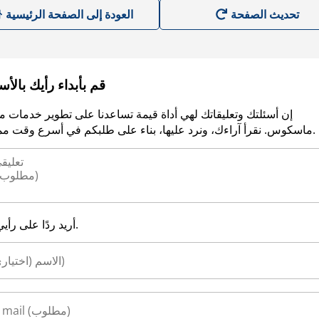
العودة إلى الصفحة الرئيسية
قم بأبداء رأيك بالأ
إن أسئلتك وتعليقاتك لهي أداة قيمة تساعدنا على تطوير خدمات م
ماسكوس. نقرأ آراءك، ونرد عليها، بناء على طلبكم في أسرع وقت ممكن.
أريد ردًا على رأيي.