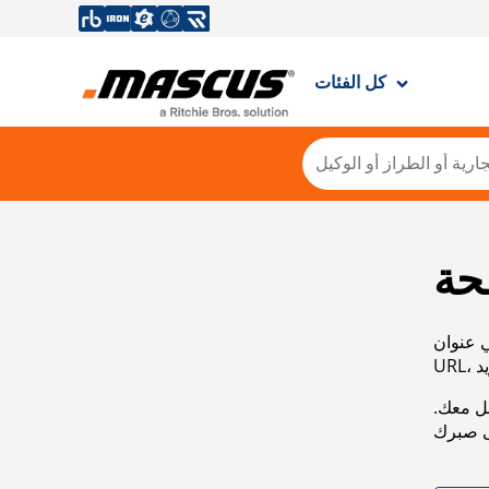
كل الفئات
حة
ي عنوان
صل معك.