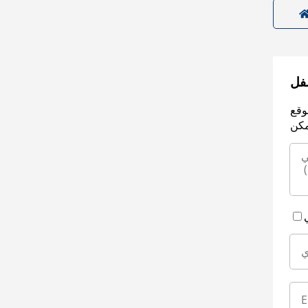
سفل
وقع