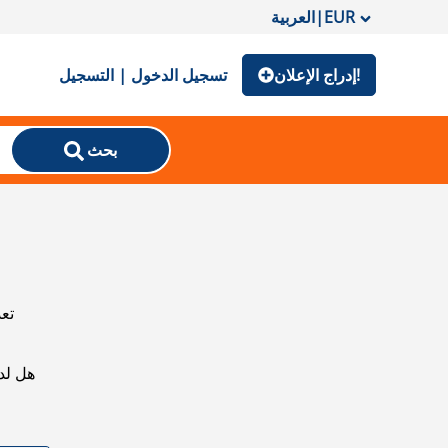
EUR
|
العربية
إدراج الإعلان!
تسجيل الدخول | التسجيل
بحث
تعذ
هل لد