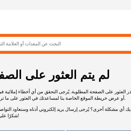
لم يتم العثور على الصف
ر العثور على الصفحة المطلوبة. يُرجى التحقق من أي أخطاء إملائية ف
URL، أو عرض خريطة الموقع الخاصة بنا لمساعدتك في العثور على ما تريد.
يك أي مشكلة أخرى؟ يُرجى إرسال بريد إلكتروني أدناه وسنعاود التوا
شكرًا على صبرك!