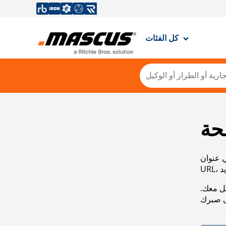
كل الفئات
حة
ي عنوان
صل معك.