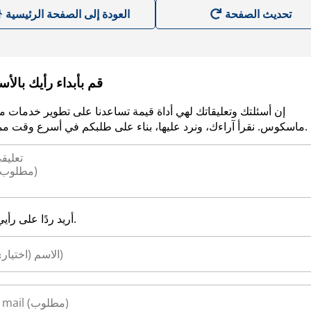
العودة إلى الصفحة الرئيسية
قم بأبداء رأيك بالأ
إن أسئلتك وتعليقاتك لهي أداة قيمة تساعدنا على تطوير خدمات م
ماسكوس. نقرأ آراءك، ونرد عليها، بناء على طلبكم في أسرع وقت ممكن.
أريد ردًا على رأيي.