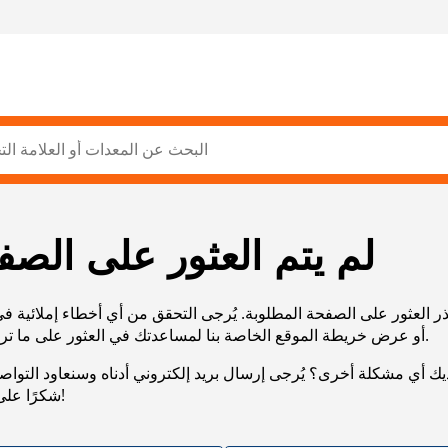
لم يتم العثور على الصف
ر العثور على الصفحة المطلوبة. يُرجى التحقق من أي أخطاء إملائية ف
URL، أو عرض خريطة الموقع الخاصة بنا لمساعدتك في العثور على ما تريد.
يك أي مشكلة أخرى؟ يُرجى إرسال بريد إلكتروني أدناه وسنعاود التوا
شكرًا على صبرك!