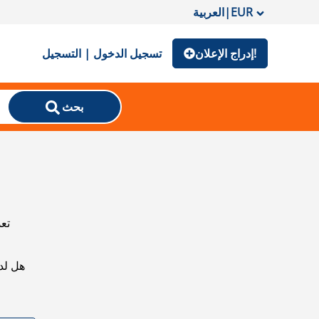
EUR
|
العربية
إدراج الإعلان!
تسجيل الدخول | التسجيل
بحث
تعذ
هل لد