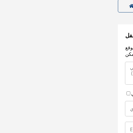
سفل
وقع