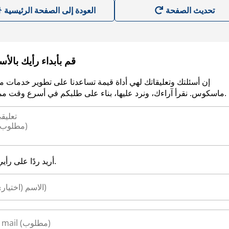
العودة إلى الصفحة الرئيسية
قم بأبداء رأيك بالأ
إن أسئلتك وتعليقاتك لهي أداة قيمة تساعدنا على تطوير خدمات م
ماسكوس. نقرأ آراءك، ونرد عليها، بناء على طلبكم في أسرع وقت ممكن.
أريد ردًا على رأيي.