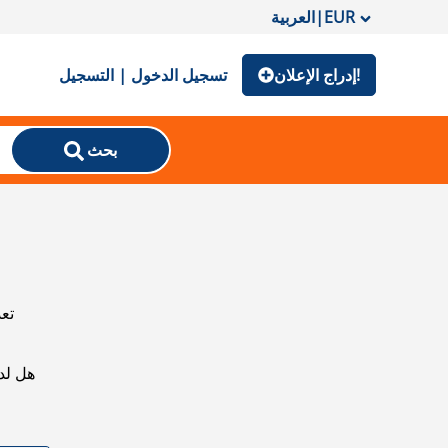
EUR
|
العربية
إدراج الإعلان!
تسجيل الدخول | التسجيل
بحث
تعذ
هل لد