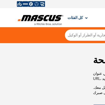
كل الفئات
حة
ي عنوان
صل معك.