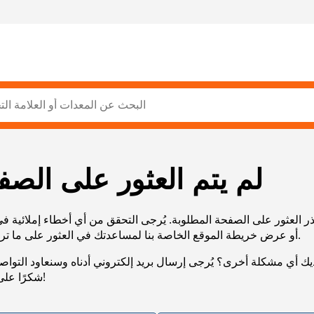
لم يتم العثور على الصف
ر العثور على الصفحة المطلوبة. يُرجى التحقق من أي أخطاء إملائية ف
URL، أو عرض خريطة الموقع الخاصة بنا لمساعدتك في العثور على ما تريد.
يك أي مشكلة أخرى؟ يُرجى إرسال بريد إلكتروني أدناه وسنعاود التوا
شكرًا على صبرك!