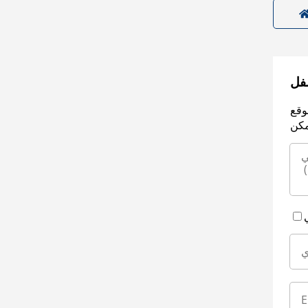
سفل
وقع