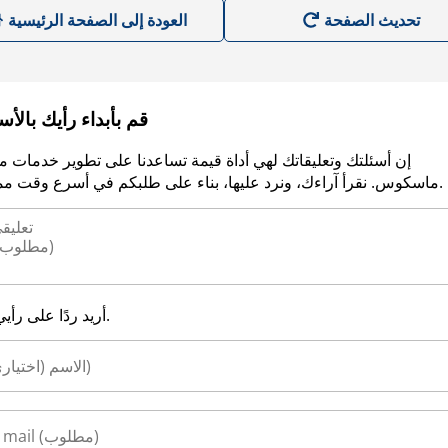
العودة إلى الصفحة الرئيسية
قم بأبداء رأيك بالأ
إن أسئلتك وتعليقاتك لهي أداة قيمة تساعدنا على تطوير خدمات م
ماسكوس. نقرأ آراءك، ونرد عليها، بناء على طلبكم في أسرع وقت ممكن.
أريد ردًا على رأيي.