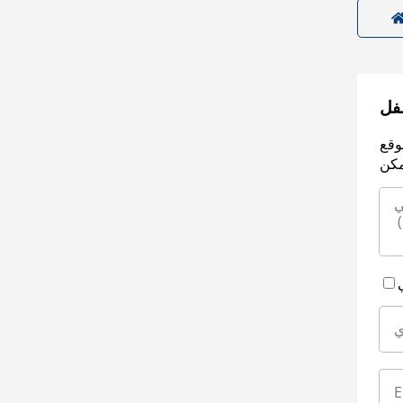
سفل
وقع