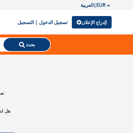
EUR
|
العربية
إدراج الإعلان!
تسجيل الدخول | التسجيل
بحث
تعذ
هل لد