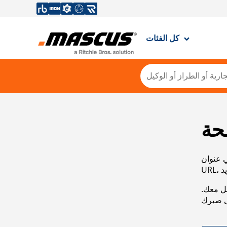
كل الفئات
حة
ي عنوان
صل معك.