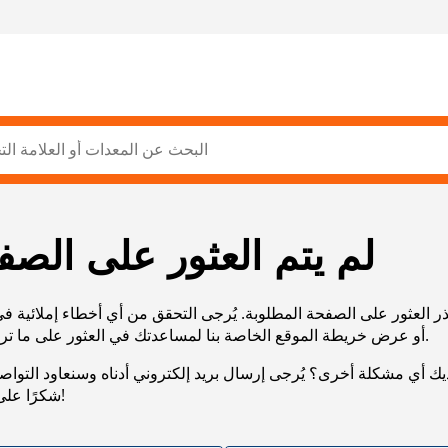
لم يتم العثور على الصف
ر العثور على الصفحة المطلوبة. يُرجى التحقق من أي أخطاء إملائية ف
URL، أو عرض خريطة الموقع الخاصة بنا لمساعدتك في العثور على ما تريد.
يك أي مشكلة أخرى؟ يُرجى إرسال بريد إلكتروني أدناه وسنعاود التوا
شكرًا على صبرك!