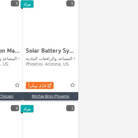
5
5
مزاد
Coffing 1 ton Material Hoist
Solar Battery System 14kWh w/ Inverter 6.5 KW Off
المصاعد والرافعات المادية •
المصاعد وا
s, US
Phoenix، Arizona, US
قَدّمَ سِعْراً
 Chicago
Ritchie Bros Phoenix
9
3
مزاد