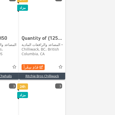
مزاد
H50
Quantity of (125) Sheets White Steel Siding Roofin
المصاعد والرافعات المادية •
المصاعد وال
Chilliwack, BC، British
US
Columbia, CA
قَدّمَ سِعْراً
Chehalis
Ritchie Bros Chilliwack
3
3
24h
مزاد