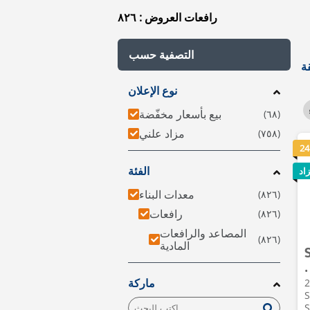
رافعات العروض : ٨٢٦
التصفية حسب
نوع الإعلان
بيع بأسعار مخفّضة
مزاد علني
24
اد
الفئة
معدات البناء
رافعات
المصاعد والرافعات
المادية
•
202
ماركة
S
S