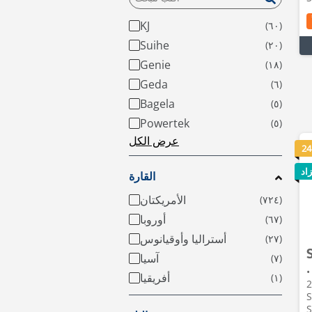
KJ
Suihe
Genie
Geda
Bagela
Powertek
عرض الكل
24
اد
القارة
الأمريكتان
أوروبا
أستراليا وأوقيانوس
آسيا
•
أفريقيا
202
S
S