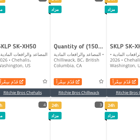
مزاد
مزاد
مز
SKLP SK-XH50
Quantity of (150) Sheets Black Steel Siding Roofin
SKLP SK-X
رافعات المادية •
المصاعد والرافعات المادية •
المصاعد والرافعات المادية 
 • Chehalis،
Chilliwack, BC، British
2026 • Chehalis،
ashington, US
Columbia, CA
Washington, 
قَدّمَ سِعْراً
قَدّمَ سِعْراً
قَدّمَ سِعْراً
Ritchie Bros Chehalis
Ritchie Bros Chilliwack
Ritchie Bros 
4
3
h
24h
24h
مزاد
مزاد
مز