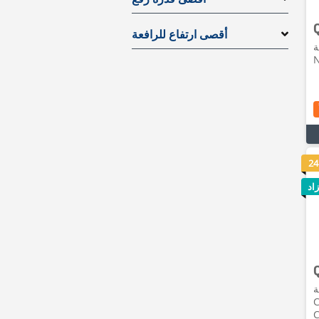
أقصى ارتفاع للرافعة
•
N
24
اد
•
C
C