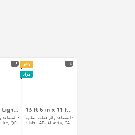
5
6
24h
مزاد
Quantity of Light Bulbs
13 ft 6 in x 11 ft Ramp
المصاعد والرافعات المادية •
المصاعد وا
aire, QC،
Nisku, AB، Alberta, CA