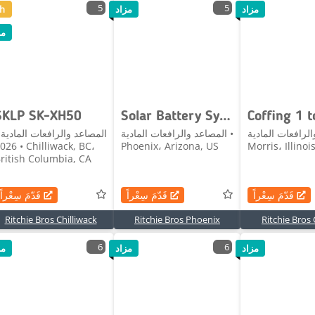
5
5
مزاد
مزاد
h
مز
SKLP SK-XH50
Solar Battery System 14kWh w/ Inverter 6.5 KW Off
لرافعات المادية •
المصاعد والرافعات المادية •
المصاعد والرافعات المادية 
• Chilliwack, BC،
Phoenix، Arizona, US
Morris، Illinoi
ritish Columbia, CA
قَدّمَ سِعْراً
قَدّمَ سِعْراً
قَدّمَ سِعْراً
Ritchie Bros Chilliwack
Ritchie Bros Phoenix
Ritchie Bros
6
6
مزاد
مزاد
مز