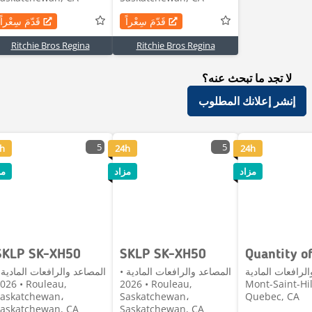
قَدّمَ سِعْراً
قَدّمَ سِعْراً
Ritchie Bros Regina
Ritchie Bros Regina
لا تجد ما تبحث عنه؟
إنشر إعلانك المطلوب
5
5
h
24h
24h
مزاد
مزاد
مز
SKLP SK-XH50
SKLP SK-XH50
لرافعات المادية •
المصاعد والرافعات المادية •
المصاعد والرافعات المادية 
6 • Rouleau,
2026 • Rouleau,
Mont-Saint-Hil
askatchewan،
Saskatchewan،
Quebec, CA
askatchewan, CA
Saskatchewan, CA