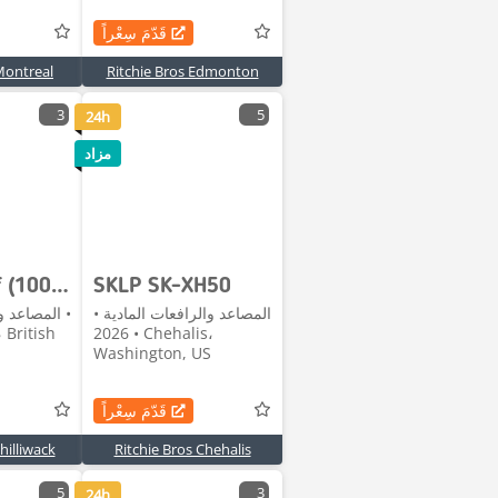
قَدّمَ سِعْراً
Montreal
Ritchie Bros Edmonton
3
5
24h
مزاد
Quantity of (100) Sheets Grey Steel Siding Roofing
SKLP SK-XH50
المصاعد والرافعات المادية •
المصاعد وا
 British
2026 • Chehalis،
Washington, US
قَدّمَ سِعْراً
hilliwack
Ritchie Bros Chehalis
5
3
24h