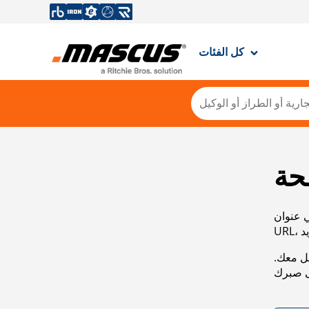
كل الفئات
حة
ي عنوان
صل معك.