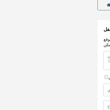
سفل
وقع