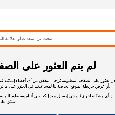
لم يتم العثور على الصف
ر العثور على الصفحة المطلوبة. يُرجى التحقق من أي أخطاء إملائية ف
URL، أو عرض خريطة الموقع الخاصة بنا لمساعدتك في العثور على ما تريد.
يك أي مشكلة أخرى؟ يُرجى إرسال بريد إلكتروني أدناه وسنعاود التوا
شكرًا على صبرك!