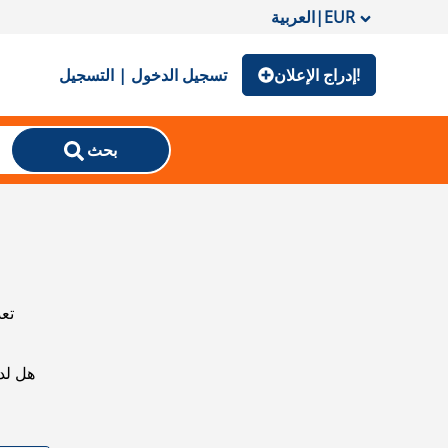
EUR
|
العربية
إدراج الإعلان!
تسجيل الدخول | التسجيل
بحث
تعذ
هل لد