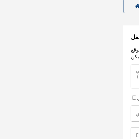
سفل
وقع