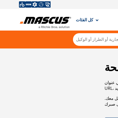
كل الفئات
حة
ي عنوان
صل معك.