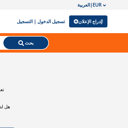
EUR
|
العربية
إدراج الإعلان!
تسجيل الدخول | التسجيل
بحث
تعذ
هل لد