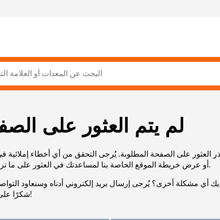
لم يتم العثور على الصف
ر العثور على الصفحة المطلوبة. يُرجى التحقق من أي أخطاء إملائية ف
URL، أو عرض خريطة الموقع الخاصة بنا لمساعدتك في العثور على ما تريد.
يك أي مشكلة أخرى؟ يُرجى إرسال بريد إلكتروني أدناه وسنعاود التوا
شكرًا على صبرك!