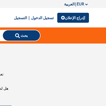
EUR
|
العربية
إدراج الإعلان!
تسجيل الدخول | التسجيل
بحث
تعذ
هل لد