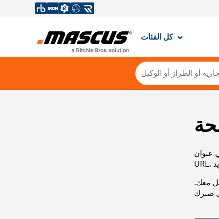
كل الفئات
حة
ي عنوان
صل معك.