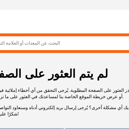
لم يتم العثور على الصف
ر العثور على الصفحة المطلوبة. يُرجى التحقق من أي أخطاء إملائية ف
URL، أو عرض خريطة الموقع الخاصة بنا لمساعدتك في العثور على ما تريد.
يك أي مشكلة أخرى؟ يُرجى إرسال بريد إلكتروني أدناه وسنعاود التوا
شكرًا على صبرك!