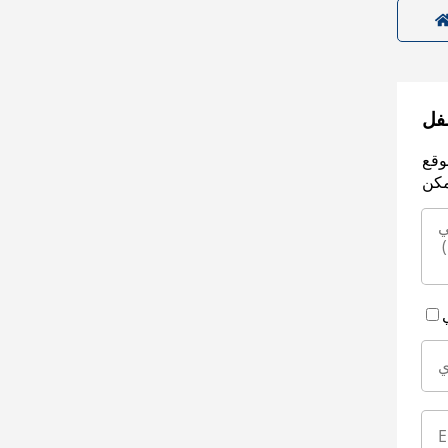
سفل
وقع