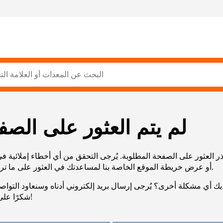
لم يتم العثور على الصف
ر العثور على الصفحة المطلوبة. يُرجى التحقق من أي أخطاء إملائية ف
URL، أو عرض خريطة الموقع الخاصة بنا لمساعدتك في العثور على ما تريد.
يك أي مشكلة أخرى؟ يُرجى إرسال بريد إلكتروني أدناه وسنعاود التوا
شكرًا على صبرك!