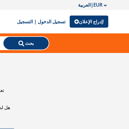
EUR
|
العربية
إدراج الإعلان!
تسجيل الدخول | التسجيل
بحث
تعذ
هل لد