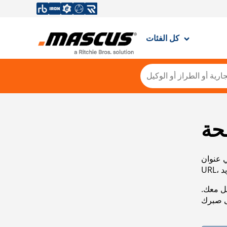
كل الفئات
حة
ي عنوان
صل معك.