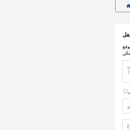
سفل
وقع