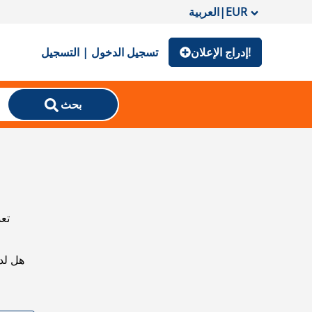
EUR
|
العربية
إدراج الإعلان!
تسجيل الدخول | التسجيل
بحث
تعذ
هل لد