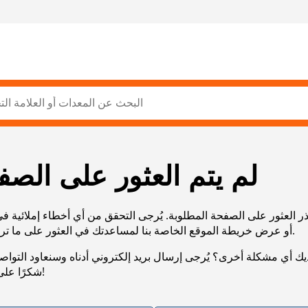
لم يتم العثور على الصف
ر العثور على الصفحة المطلوبة. يُرجى التحقق من أي أخطاء إملائية ف
URL، أو عرض خريطة الموقع الخاصة بنا لمساعدتك في العثور على ما تريد.
يك أي مشكلة أخرى؟ يُرجى إرسال بريد إلكتروني أدناه وسنعاود التوا
شكرًا على صبرك!