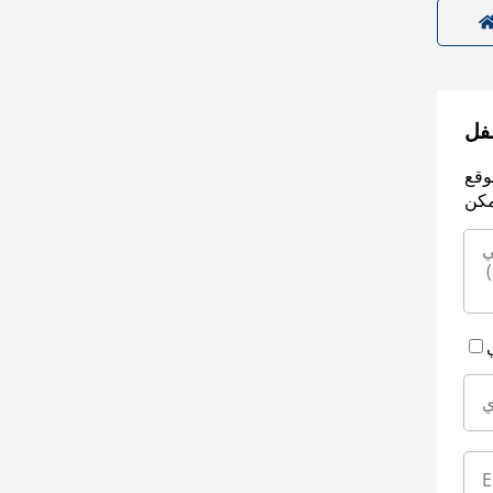
سفل
وقع