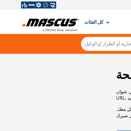
كل الفئات
حة
ي عنوان
صل معك.