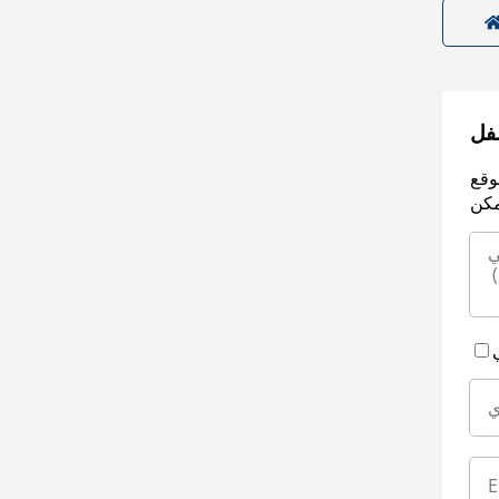
سفل
وقع