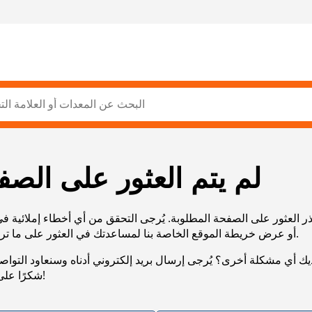
لم يتم العثور على الصف
ر العثور على الصفحة المطلوبة. يُرجى التحقق من أي أخطاء إملائية ف
URL، أو عرض خريطة الموقع الخاصة بنا لمساعدتك في العثور على ما تريد.
يك أي مشكلة أخرى؟ يُرجى إرسال بريد إلكتروني أدناه وسنعاود التوا
شكرًا على صبرك!