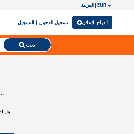
EUR
|
العربية
إدراج الإعلان!
تسجيل الدخول | التسجيل
بحث
تعذ
هل لد