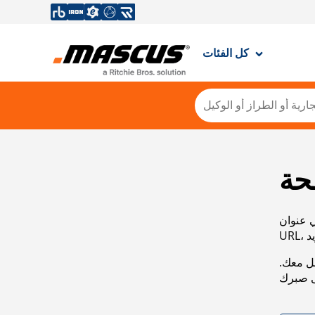
كل الفئات
حة
ي عنوان
صل معك.