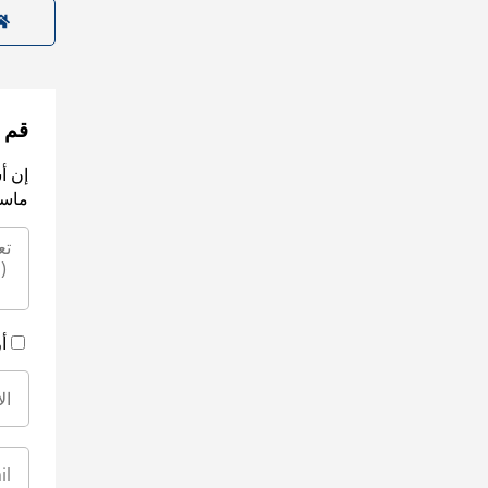
قم ب
إن أ
ماسك
أ