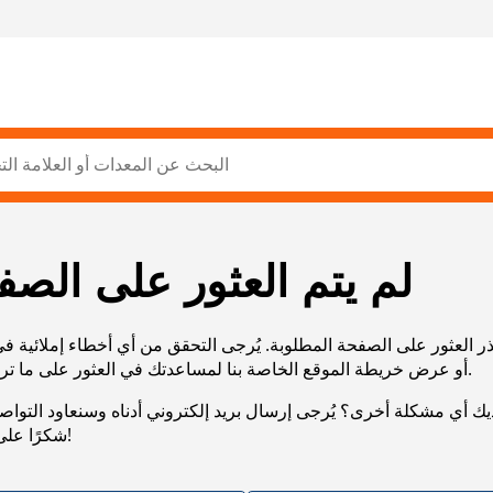
لم يتم العثور على الصف
ر العثور على الصفحة المطلوبة. يُرجى التحقق من أي أخطاء إملائية ف
URL، أو عرض خريطة الموقع الخاصة بنا لمساعدتك في العثور على ما تريد.
يك أي مشكلة أخرى؟ يُرجى إرسال بريد إلكتروني أدناه وسنعاود التوا
شكرًا على صبرك!