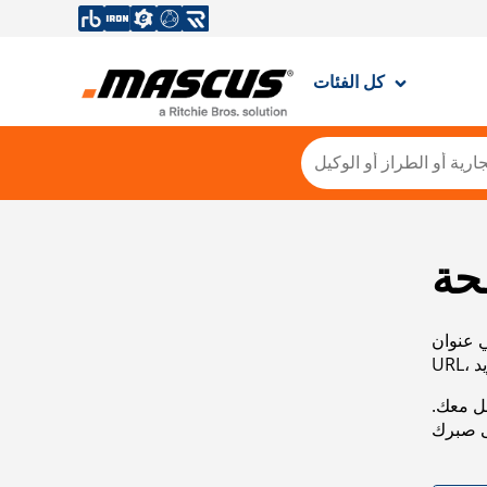
كل الفئات
حة
ي عنوان
صل معك.