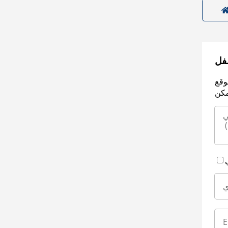
سفل
وقع