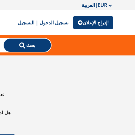
EUR
|
العربية
إدراج الإعلان!
تسجيل الدخول | التسجيل
بحث
تعذ
هل لد