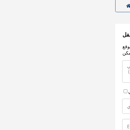
سفل
وقع