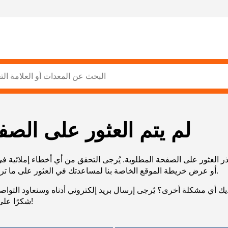
لم يتم العثور على الصف
ر العثور على الصفحة المطلوبة. يُرجى التحقق من أي أخطاء إملائية ف
URL، أو عرض خريطة الموقع الخاصة بنا لمساعدتك في العثور على ما تريد.
يك أي مشكلة أخرى؟ يُرجى إرسال بريد إلكتروني أدناه وسنعاود التوا
شكرًا على صبرك!