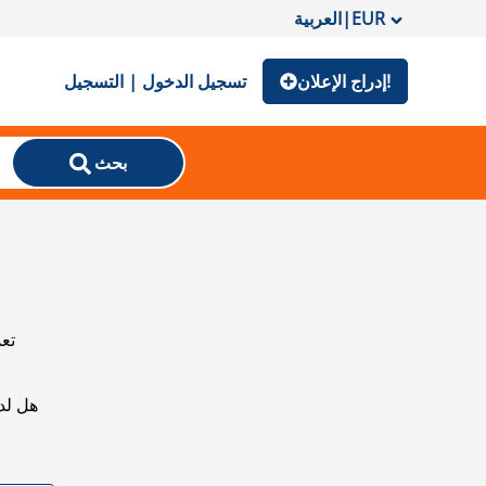
EUR
|
العربية
إدراج الإعلان!
تسجيل الدخول | التسجيل
بحث
تعذ
هل لد