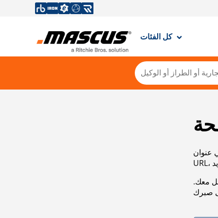
كل الفئات
حة
ي عنوان
صل معك.