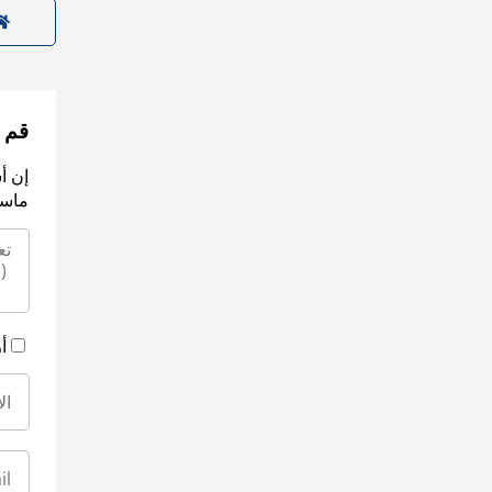
قم ب
إن أ
ماسك
أ