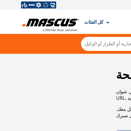
كل الفئات
حة
ي عنوان
صل معك.