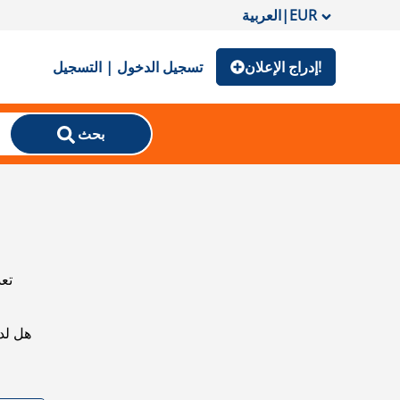
EUR
|
العربية
إدراج الإعلان!
تسجيل الدخول | التسجيل
بحث
تعذ
هل لد