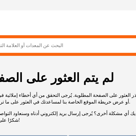
لم يتم العثور على الصف
ر العثور على الصفحة المطلوبة. يُرجى التحقق من أي أخطاء إملائية ف
URL، أو عرض خريطة الموقع الخاصة بنا لمساعدتك في العثور على ما تريد.
يك أي مشكلة أخرى؟ يُرجى إرسال بريد إلكتروني أدناه وسنعاود التوا
شكرًا على صبرك!