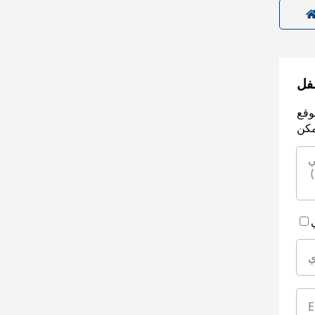
سفل
وقع