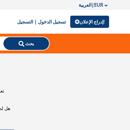
EUR
|
العربية
إدراج الإعلان!
تسجيل الدخول | التسجيل
بحث
تعذ
هل لد