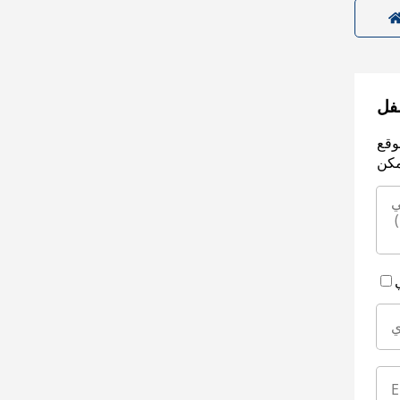
سفل
وقع