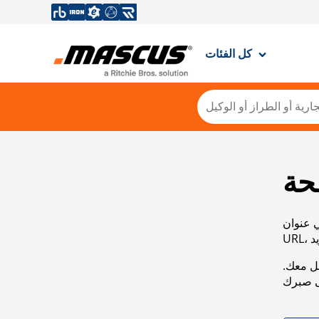
كل الفئات
حة
ي عنوان
صل معك.