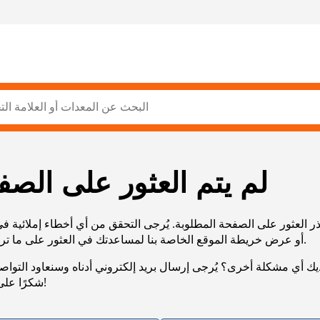
لم يتم العثور على الصف
ر العثور على الصفحة المطلوبة. يُرجى التحقق من أي أخطاء إملائية ف
URL، أو عرض خريطة الموقع الخاصة بنا لمساعدتك في العثور على ما تريد.
يك أي مشكلة أخرى؟ يُرجى إرسال بريد إلكتروني أدناه وسنعاود التوا
شكرًا على صبرك!