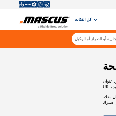
كل الفئات
حة
ي عنوان
صل معك.