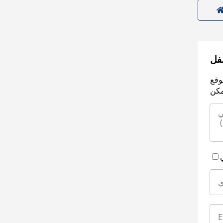
سفل
وقع