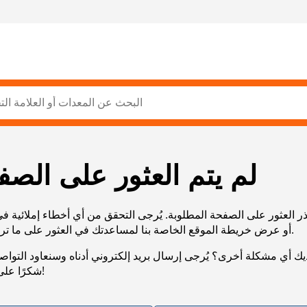
لم يتم العثور على الصف
ر العثور على الصفحة المطلوبة. يُرجى التحقق من أي أخطاء إملائية ف
URL، أو عرض خريطة الموقع الخاصة بنا لمساعدتك في العثور على ما تريد.
يك أي مشكلة أخرى؟ يُرجى إرسال بريد إلكتروني أدناه وسنعاود التوا
شكرًا على صبرك!