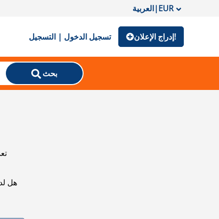
EUR
|
العربية
إدراج الإعلان!
تسجيل الدخول | التسجيل
بحث
تعذ
هل لد