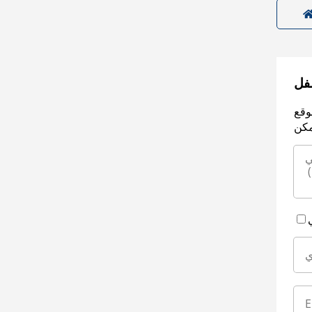
سفل
وقع