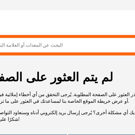
لم يتم العثور على الصف
ر العثور على الصفحة المطلوبة. يُرجى التحقق من أي أخطاء إملائية ف
URL، أو عرض خريطة الموقع الخاصة بنا لمساعدتك في العثور على ما تريد.
يك أي مشكلة أخرى؟ يُرجى إرسال بريد إلكتروني أدناه وسنعاود التوا
شكرًا على صبرك!