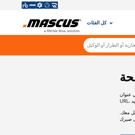
كل الفئات
حة
ي عنوان
صل معك.