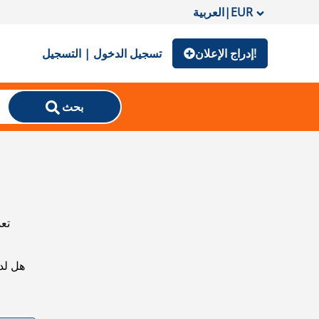
EUR
|
العربية
إدراج الإعلان!
تسجيل الدخول | التسجيل
بحث
تعذ
هل لد