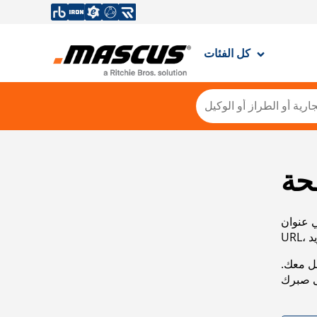
كل الفئات
حة
ي عنوان
صل معك.