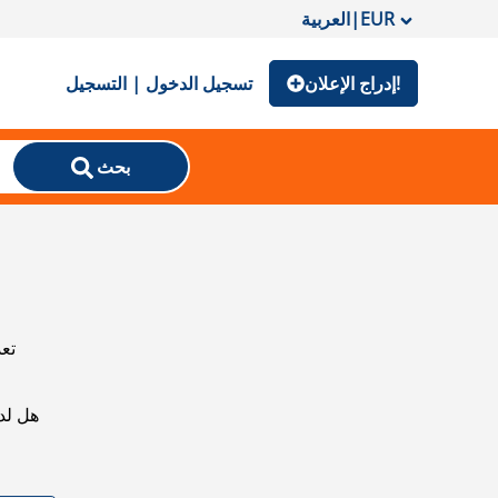
EUR
|
العربية
إدراج الإعلان!
تسجيل الدخول | التسجيل
بحث
تعذ
هل لد