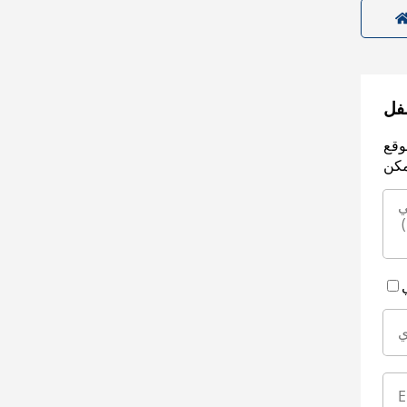
سفل
وقع