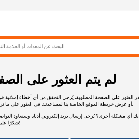
لم يتم العثور على الصف
ر العثور على الصفحة المطلوبة. يُرجى التحقق من أي أخطاء إملائية ف
URL، أو عرض خريطة الموقع الخاصة بنا لمساعدتك في العثور على ما تريد.
يك أي مشكلة أخرى؟ يُرجى إرسال بريد إلكتروني أدناه وسنعاود التوا
شكرًا على صبرك!