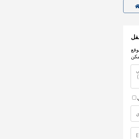
سفل
وقع