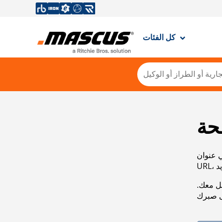
كل الفئات
حة
ي عنوان
صل معك.