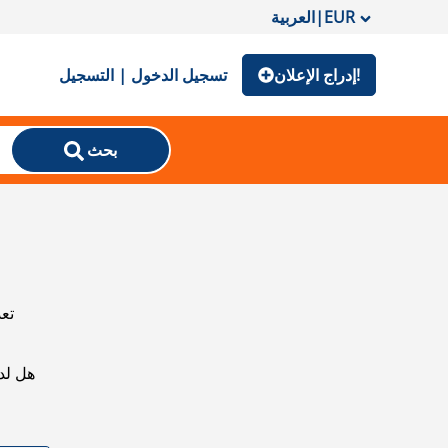
EUR
|
العربية
إدراج الإعلان!
تسجيل الدخول | التسجيل
بحث
تعذ
هل لد