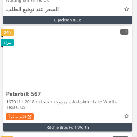
Nottinghamshire, UK
السعر عند توقيع الطلب
L. Jackson & Co
2
24h
مزاد
Peterbilt 567
شاحنات مزدوجة / خلخلة • 2018 • 167011km • Lake Worth،
Texas, US
قَدّمَ سِعْراً
Ritchie Bros Fort Worth