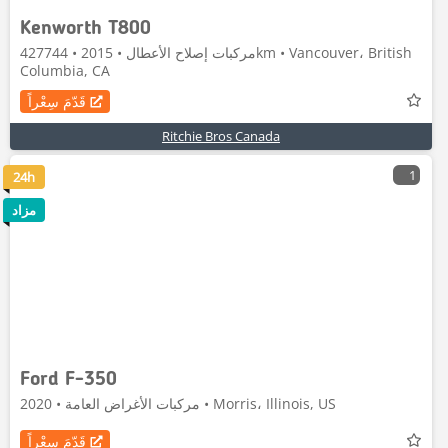
Kenworth T800
مركبات إصلاح الأعطال • 2015 • 427744km • Vancouver، British
Columbia, CA
قَدّمَ سِعْراً
Ritchie Bros Canada
1
24h
مزاد
Ford F-350
مركبات الأغراض العامة • 2020 • Morris، Illinois, US
قَدّمَ سِعْراً