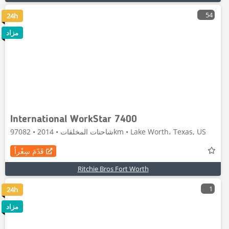
54
24h
مزاد
International WorkStar 7400
شاحنات المخلفات • 2014 • 97082km • Lake Worth، Texas, US
قَدّمَ سِعْراً
Ritchie Bros Fort Worth
1
24h
مزاد