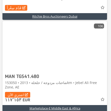
قَدّمَ سِعْراً
Ritchie Bros Auctioneers Dubai
106
MAN TGS41.480
شاحنات مزدوجة / خلخلة • 2013 • 153050km • Jebel Ali Free
Zone, AE
اشتري الآن
١١٧٬١٥٣ EUR
Marketplace-E Middle East & Africa