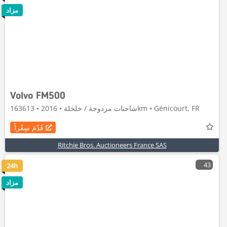
مزاد
Volvo FM500
شاحنات مزدوجة / خلخلة • 2016 • 163613km • Génicourt, FR
قَدّمَ سِعْراً
Ritchie Bros. Auctioneers France SAS
43
24h
مزاد