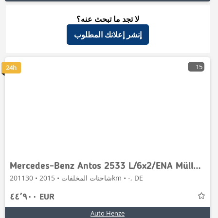
لا تجد ما تبحث عنه؟
إنشر إعلانك المطلوب
15
24h
Mercedes-Benz Antos 2533 L/6x2/ENA Müllwagen Zoeller + Schüttu
شاحنات المخلفات • 2015 • 201130km • -, DE
٤٤٬٩٠٠ EUR
Auto Henze