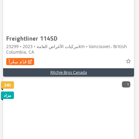
Freightliner 114SD
مركبات الأغراض العامة • 2023 • 23299km • Vancouver، British
Columbia, CA
قَدّمَ سِعْراً
Ritchie Bros Canada
1
24h
مزاد