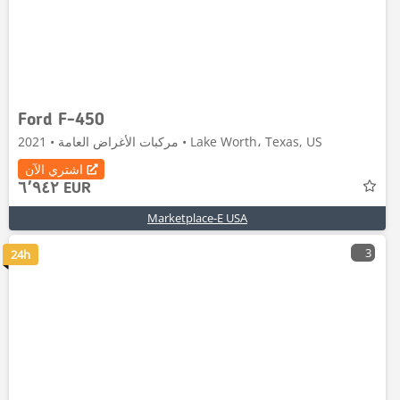
Ford F-450
مركبات الأغراض العامة • 2021 • Lake Worth، Texas, US
اشتري الآن
٦٬٩٤٢ EUR
Marketplace-E USA
3
24h