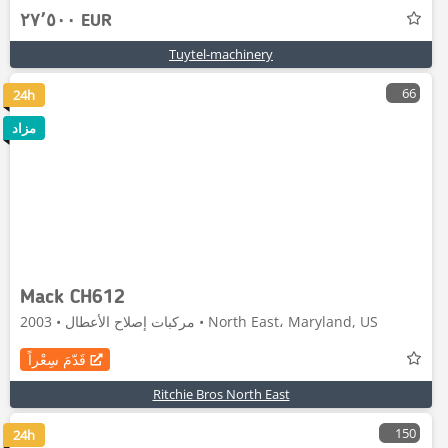
٢٧٬٥٠٠ EUR
Tuytel-machinery
66
24h
مزاد
Mack CH612
مركبات إصلاح الأعطال • 2003 • North East، Maryland, US
قَدّمَ سِعْراً
Ritchie Bros North East
150
24h