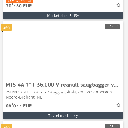
٦٥٬٠٨٥ EUR
Marketplace-E USA
24
1
24h
MTS 4A 11T 36.000 V reanult saugbagger vacuum truck
شاحنات مزدوجة / خلخلة • 2011 • 290443km • Zevenbergen،
Noord-Brabant, NL
٥٧٬٥٠٠ EUR
Tuytel-machinery
25
1
24h