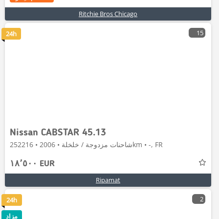
Ritchie Bros Chicago
15
24h
Nissan CABSTAR 45.13
شاحنات مزدوجة / خلخلة • 2006 • 252216km • -, FR
١٨٬٥٠٠ EUR
Ripamat
2
24h
مزاد