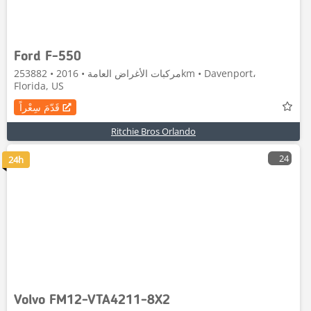
Ford F-550
مركبات الأغراض العامة • 2016 • 253882km • Davenport،
Florida, US
قَدّمَ سِعْراً
Ritchie Bros Orlando
24
24h
Volvo FM12-VTA4211-8X2