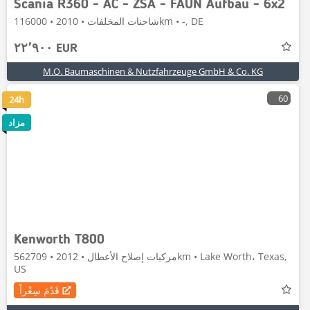
Scania R360 - AC - ZSA - FAUN Aufbau - 6x2
شاحنات المخلفات • 2010 • 116000km • -, DE
٢٢٬٩٠٠ EUR
M.O. Baumaschinen & Nutzfahrzeuge GmbH & Co. KG
60
24h
مزاد
Kenworth T800
مركبات إصلاح الأعطال • 2012 • 562709km • Lake Worth، Texas,
US
قَدّمَ سِعْراً