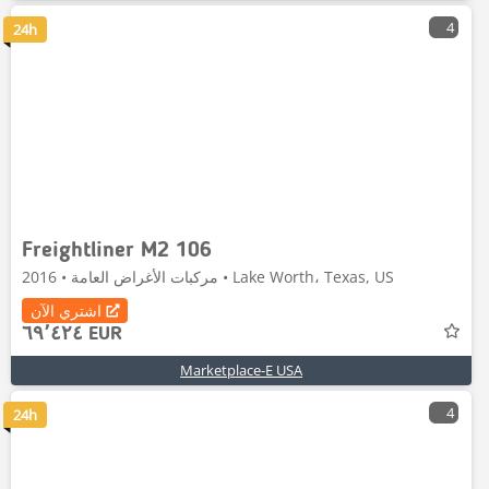
4
24h
Freightliner M2 106
مركبات الأغراض العامة • 2016 • Lake Worth، Texas, US
اشتري الآن
٦٩٬٤٢٤ EUR
Marketplace-E USA
4
24h