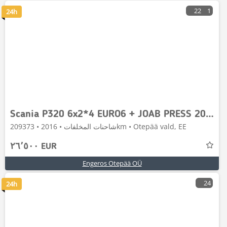
22
1
24h
Scania P320 6x2*4 EURO6 + JOAB PRESS 20.8m³ + WINCH
شاحنات المخلفات • 2016 • 209373km • Otepää vald, EE
٢٦٬٥٠٠ EUR
Engeros Otepää OÜ
24
24h