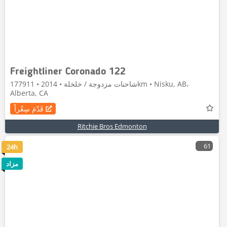
Freightliner Coronado 122
شاحنات مزدوجة / خلخلة • 2014 • 177911km • Nisku, AB،
Alberta, CA
قَدّمَ سِعْراً
Ritchie Bros Edmonton
61
24h
مزاد