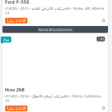
Ford F-550
مركبات الأغراض العامة • 2015 • 214295km • Nisku, AB، Alberta,
CA
قَدّمَ سِعْراً
Ritchie Bros Edmonton
41
مزاد
Hino 268
مركبات إصلاح الأعطال • 2016 • 411492km • Perris، California,
US
قَدّمَ سِعْراً