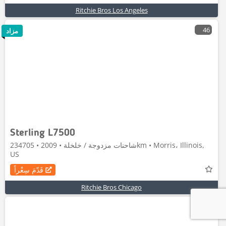
Ritchie Bros Los Angeles
46
مزاد
Sterling L7500
شاحنات مزدوجة / خلخلة • 2009 • 234705km • Morris، Illinois,
US
قَدّمَ سِعْراً
Ritchie Bros Chicago
16