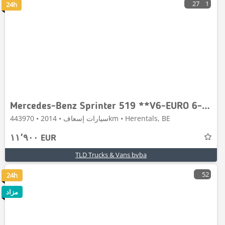
27
1
24h
Mercedes-Benz Sprinter 519 **V6-EURO 6-BELGIAN ORIGINE**
سيارات إسعاف • 2014 • 443970km • Herentals, BE
١١٬٩٠٠ EUR
TLD Trucks & Vans bvba
52
24h
مزاد