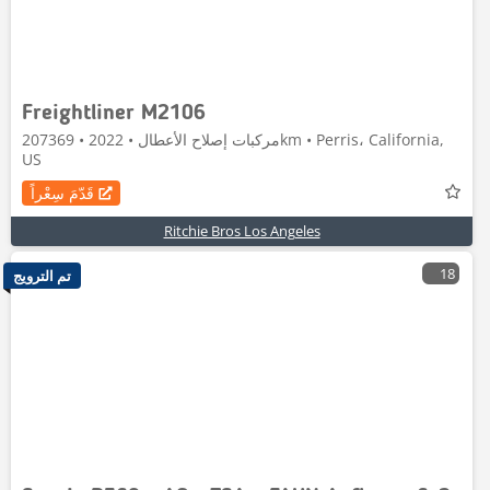
Freightliner M2106
مركبات إصلاح الأعطال • 2022 • 207369km • Perris، California,
US
قَدّمَ سِعْراً
Ritchie Bros Los Angeles
18
تم الترويج