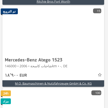
Ritchie Bros Fort Worth
15
تم الترويج
Mercedes-Benz Atego 1523
شاحنات كاسحة • 2006 • 146000km • -, DE
١٨٬٩٠٠ EUR
M.O. Baumaschinen & Nutzfahrzeuge GmbH & Co. KG
100
24h
مزاد