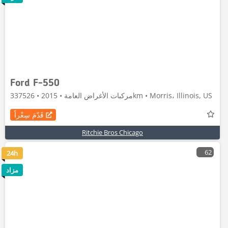
Ford F-550
مركبات الأغراض العامة • 2015 • 337526km • Morris، Illinois, US
قَدّمَ سِعْراً
Ritchie Bros Chicago
62
24h
مزاد