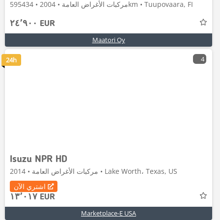
مركبات الأغراض العامة • 2004 • 595434km • Tuupovaara, FI
٢٤٬٩٠٠ EUR
Maatori Oy
4
24h
Isuzu NPR HD
مركبات الأغراض العامة • 2014 • Lake Worth، Texas, US
اشتري الآن
١٣٬٠١٧ EUR
Marketplace-E USA