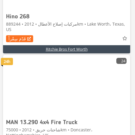
Hino 268
مركبات إصلاح الأعطال • 2012 • 889244km • Lake Worth، Texas,
US
قَدّمَ سِعْراً
Ritchie Bros Fort Worth
24
24h
MAN 13.290 4x4 Fire Truck
شاحنات حريق • 2012 • 75000km • Doncaster،