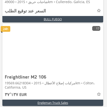
شاحنات حريق • 2015 • 49000km • Culleredo، Galicia, ES
السعر عند توقيع الطلب
BULL FUEGO
17
24h
Freightliner M2 106
مركبات إصلاح الأعطال • 2015 • 19569.66218304km • Colton،
California, US
٣٧٬١٣٧ EUR
Engleman Truck Sales