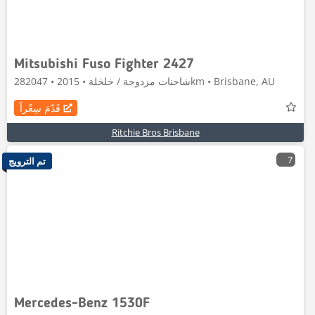
Mitsubishi Fuso Fighter 2427
شاحنات مزدوجة / خلخلة • 2015 • 282047km • Brisbane, AU
قَدّمَ سِعْراً
Ritchie Bros Brisbane
7
تم الترويج
Mercedes-Benz 1530F