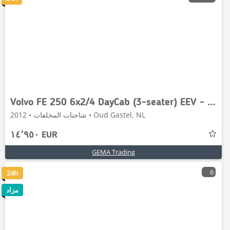
Volvo FE 250 6x2/4 DayCab (3-seater) EEV - Faun PowerPre
شاحنات المخلفات • 2012 • Oud Gastel, NL
١٤٬٩٥٠ EUR
GEMA Trading
6
24h
مزاد