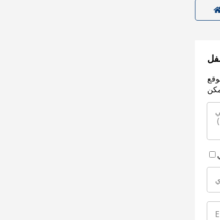
سفل
وقع