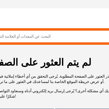
لم يتم العثور على الصف
ر العثور على الصفحة المطلوبة. يُرجى التحقق من أي أخطاء إملائية ف
URL، أو عرض خريطة الموقع الخاصة بنا لمساعدتك في العثور على ما تريد.
يك أي مشكلة أخرى؟ يُرجى إرسال بريد إلكتروني أدناه وسنعاود التوا
شكرًا على صبرك!