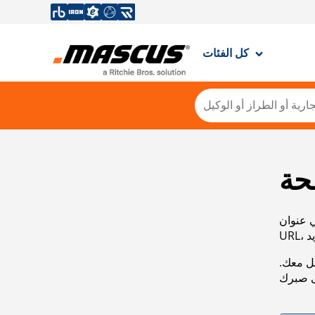
كل الفئات
حة
ي عنوان
صل معك.