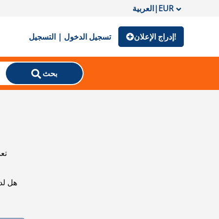
EUR
|
العربية
إدراج الإعلان!
تسجيل الدخول | التسجيل
بحث
تعذ
هل لد