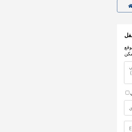
سفل
وقع