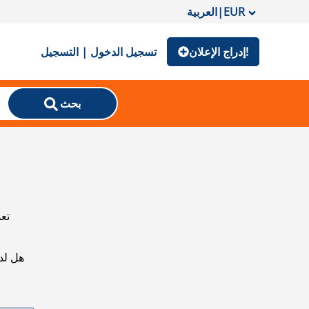
EUR
|
العربية
إدراج الإعلان!
تسجيل الدخول | التسجيل
بحث
تعذ
هل لد