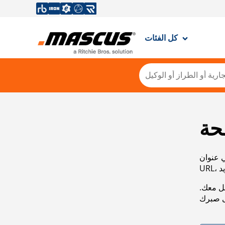
كل الفئات
حة
ي عنوان
صل معك.