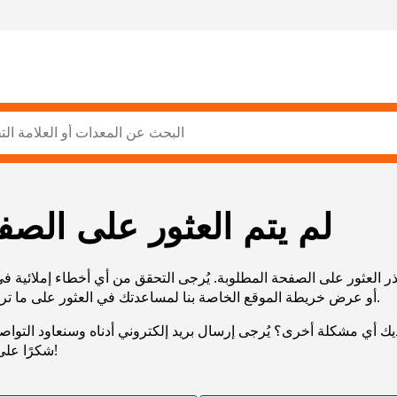
لم يتم العثور على الصف
ر العثور على الصفحة المطلوبة. يُرجى التحقق من أي أخطاء إملائية ف
URL، أو عرض خريطة الموقع الخاصة بنا لمساعدتك في العثور على ما تريد.
يك أي مشكلة أخرى؟ يُرجى إرسال بريد إلكتروني أدناه وسنعاود التوا
شكرًا على صبرك!